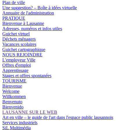
Plan de ville
Une suggestion? – Boîte à idées virtuelle
Annuaire de l'administration
PRATIQUE
Bienvenue à Lausanne
Adresses, numéros et infos utiles
Guichet virtuel
Déchets ménagers
Vacances scolaires
Guichet cartographique
NOUS REJOINDRE
L'employeur Ville
Offres d'emploi
Apprentissage
Stages et offres spontanées
TOURISME
Bienvenue
Welcome
Willkommen
Benvenuto
Bienvenido
LAUSANNE SUR LE WEB
Art en ville – le guide de l'art dans l'espace public lausannois
Services industriels
SiL Multimédia