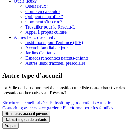
Quels lieux?
Quels lieux?
Combien ça coûte?
Qui peut en profiter?
Comment s'inscrire?
Travailler pour le Réseau-L
Appel à projets culture
Autres lieux d'accueil ...
Institutions pour l'enfance (IPE)
Accueil familial de jour
Jardins d'enfants
Espaces rencontres parents-enfants
Autres lieux d'accueil préscolaire
Autre type d’accueil
La Ville de Lausanne met à disposition une liste non-exhaustive des
prestations alternatives au Réseau-L.
Structures accueil privées
Babysitting garde enfants
Au pair
Coworking avec espace garderie
Plateforme pour les familles
Structures accueil privées
Babysitting garde enfants
Au pair