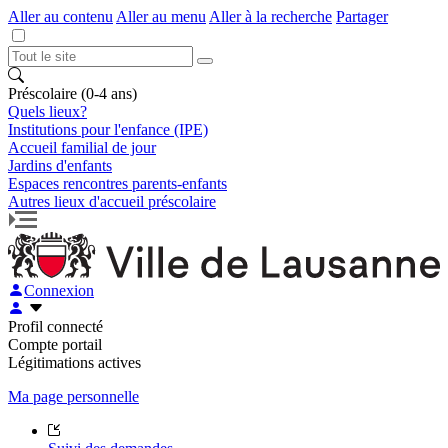
Aller au contenu
Aller au menu
Aller à la recherche
Partager
Préscolaire (0-4 ans)
Quels lieux?
Institutions pour l'enfance (IPE)
Accueil familial de jour
Jardins d'enfants
Espaces rencontres parents-enfants
Autres lieux d'accueil préscolaire
Connexion
Profil connecté
Compte portail
Légitimations actives
Ma page personnelle