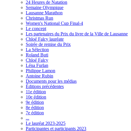
24 Heures de Natation
Semaine Olympique
Lausanne Marathon
Christmas Run
Women's National Cup Final-4
Le concept
Les partenaires du Prix du livre de la Ville de Lausanne
Chloé Falcy lauréate
Soirée de remise du Prix
La Sélection
Roland Buti
Chloé Falcy
Léna Furlan
Philippe Lamon
Antoine Rubin
Documents pour les médias
Éditions précédentes
11e édition
10e édition
9e édition
8e édition
7e édition
...
Le lauréat 2023-2025
Participantes et participants 2023