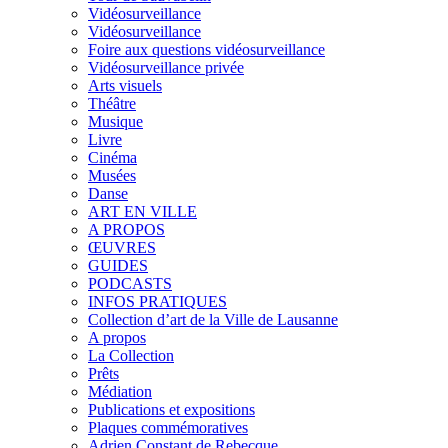
Vidéosurveillance
Vidéosurveillance
Foire aux questions vidéosurveillance
Vidéosurveillance privée
Arts visuels
Théâtre
Musique
Livre
Cinéma
Musées
Danse
ART EN VILLE
A PROPOS
ŒUVRES
GUIDES
PODCASTS
INFOS PRATIQUES
Collection d’art de la Ville de Lausanne
A propos
La Collection
Prêts
Médiation
Publications et expositions
Plaques commémoratives
Adrien Constant de Rebecque