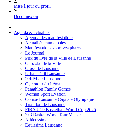
Mise à jour du profil
Déconnexion
Agenda & actualités
Agenda des manifestations
Actualités municipales
Manifestations sportives phares
Le Journal
Prix du livre de la Ville de Lausanne
Chocolat de la Ville
Cross de Lausanne
Urban Trail Lausanne
20KM de Lausanne
Cyclotour du Léman
Panathlon Family Games
Women Sport Evasion
Course Lausanne Capitale Olympique
Triathlon de Lausanne
FIBA U19 Basketball World Cup 2025
3x3 Basket World Tour Master
Athletissima
Equissima Lausanne