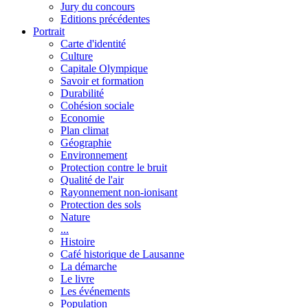
Jury du concours
Editions précédentes
Portrait
Carte d'identité
Culture
Capitale Olympique
Savoir et formation
Durabilité
Cohésion sociale
Economie
Plan climat
Géographie
Environnement
Protection contre le bruit
Qualité de l'air
Rayonnement non-ionisant
Protection des sols
Nature
...
Histoire
Café historique de Lausanne
La démarche
Le livre
Les événements
Population