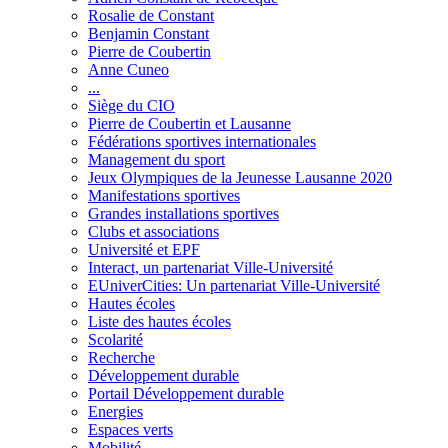
Rosalie de Constant
Benjamin Constant
Pierre de Coubertin
Anne Cuneo
...
Siège du CIO
Pierre de Coubertin et Lausanne
Fédérations sportives internationales
Management du sport
Jeux Olympiques de la Jeunesse Lausanne 2020
Manifestations sportives
Grandes installations sportives
Clubs et associations
Université et EPF
Interact, un partenariat Ville-Université
EUniverCities: Un partenariat Ville-Université
Hautes écoles
Liste des hautes écoles
Scolarité
Recherche
Développement durable
Portail Développement durable
Energies
Espaces verts
Mobilité