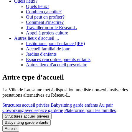
Quels lieux?
Quels lieux?
Combien ça coûte?
Qui peut en profiter?
Comment s'inscrire?
Travailler pour le Réseau-L
Appel à projets culture
Autres lieux d'accueil ...
Institutions pour l'enfance (IPE)
Accueil familial de jour
Jardins d'enfants
Espaces rencontres parents-enfants
Autres lieux d'accueil préscolaire
Autre type d’accueil
La Ville de Lausanne met à disposition une liste non-exhaustive des
prestations alternatives au Réseau-L.
Structures accueil privées
Babysitting garde enfants
Au pair
Coworking avec espace garderie
Plateforme pour les familles
Structures accueil privées
Babysitting garde enfants
Au pair