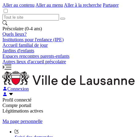
Aller au contenu
Aller au menu
Aller à la recherche
Partager
Préscolaire (0-4 ans)
Quels lieux?
Institutions pour l'enfance (IPE)
Accueil familial de jour
Jardins d'enfants
Espaces rencontres parents-enfants
Autres lieux d'accueil préscolaire
Connexion
Profil connecté
Compte portail
Légitimations actives
Ma page personnelle