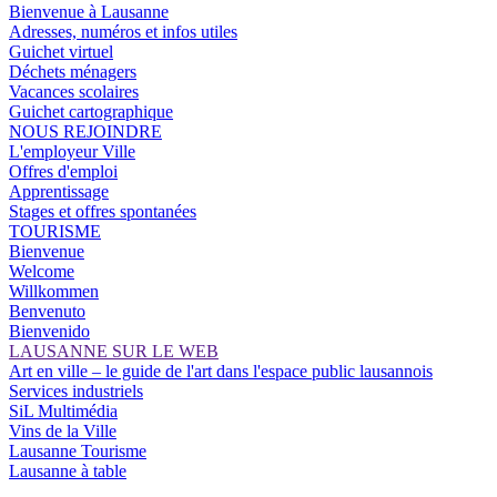
Bienvenue à Lausanne
Adresses, numéros et infos utiles
Guichet virtuel
Déchets ménagers
Vacances scolaires
Guichet cartographique
NOUS REJOINDRE
L'employeur Ville
Offres d'emploi
Apprentissage
Stages et offres spontanées
TOURISME
Bienvenue
Welcome
Willkommen
Benvenuto
Bienvenido
LAUSANNE SUR LE WEB
Art en ville – le guide de l'art dans l'espace public lausannois
Services industriels
SiL Multimédia
Vins de la Ville
Lausanne Tourisme
Lausanne à table