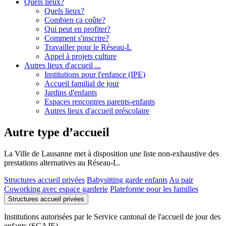
Quels lieux?
Quels lieux?
Combien ça coûte?
Qui peut en profiter?
Comment s'inscrire?
Travailler pour le Réseau-L
Appel à projets culture
Autres lieux d'accueil ...
Institutions pour l'enfance (IPE)
Accueil familial de jour
Jardins d'enfants
Espaces rencontres parents-enfants
Autres lieux d'accueil préscolaire
Autre type d’accueil
La Ville de Lausanne met à disposition une liste non-exhaustive des
prestations alternatives au Réseau-L.
Structures accueil privées
Babysitting garde enfants
Au pair
Coworking avec espace garderie
Plateforme pour les familles
Structures accueil privées
Institutions autorisées par le Service cantonal de l'accueil de jour des
enfants (SCAJE)