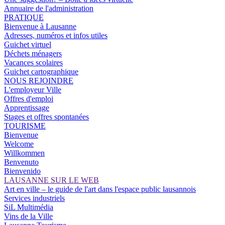
Annuaire de l'administration
PRATIQUE
Bienvenue à Lausanne
Adresses, numéros et infos utiles
Guichet virtuel
Déchets ménagers
Vacances scolaires
Guichet cartographique
NOUS REJOINDRE
L'employeur Ville
Offres d'emploi
Apprentissage
Stages et offres spontanées
TOURISME
Bienvenue
Welcome
Willkommen
Benvenuto
Bienvenido
LAUSANNE SUR LE WEB
Art en ville – le guide de l'art dans l'espace public lausannois
Services industriels
SiL Multimédia
Vins de la Ville