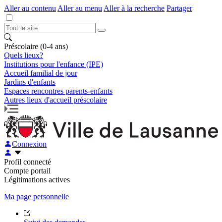
Aller au contenu
Aller au menu
Aller à la recherche
Partager
Préscolaire (0-4 ans)
Quels lieux?
Institutions pour l'enfance (IPE)
Accueil familial de jour
Jardins d'enfants
Espaces rencontres parents-enfants
Autres lieux d'accueil préscolaire
Connexion
Profil connecté
Compte portail
Légitimations actives
Ma page personnelle