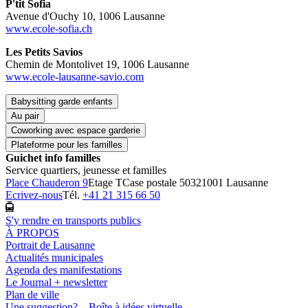
P'tit Sofia
Avenue d'Ouchy 10, 1006 Lausanne
www.ecole-sofia.ch
Les Petits Savios
Chemin de Montolivet 19, 1006 Lausanne
www.ecole-lausanne-savio.com
Babysitting garde enfants
Au pair
Coworking avec espace garderie
Plateforme pour les familles
Guichet info familles
Service quartiers, jeunesse et familles
Place Chauderon 9
Etage T
Case postale 5032
1001 Lausanne
Ecrivez-nous
Tél.
+41 21 315 66 50
S'y rendre en transports publics
À PROPOS
Portrait de Lausanne
Actualités municipales
Agenda des manifestations
Le Journal + newsletter
Plan de ville
Une suggestion? – Boîte à idées virtuelle