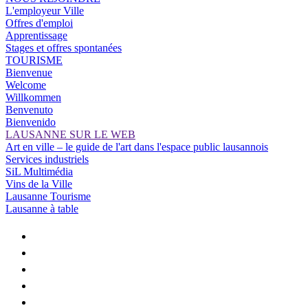
L'employeur Ville
Offres d'emploi
Apprentissage
Stages et offres spontanées
TOURISME
Bienvenue
Welcome
Willkommen
Benvenuto
Bienvenido
LAUSANNE SUR LE WEB
Art en ville – le guide de l'art dans l'espace public lausannois
Services industriels
SiL Multimédia
Vins de la Ville
Lausanne Tourisme
Lausanne à table