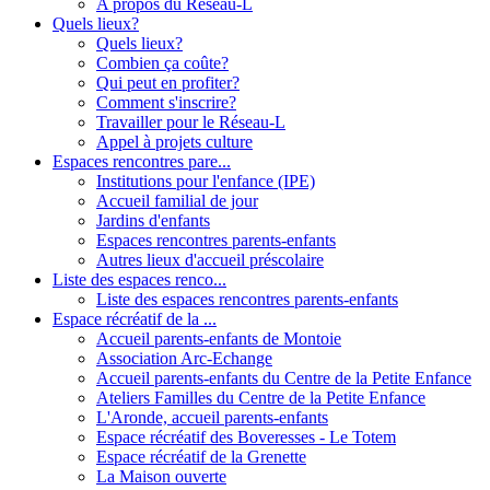
A propos du Réseau-L
Quels lieux?
Quels lieux?
Combien ça coûte?
Qui peut en profiter?
Comment s'inscrire?
Travailler pour le Réseau-L
Appel à projets culture
Espaces rencontres pare...
Institutions pour l'enfance (IPE)
Accueil familial de jour
Jardins d'enfants
Espaces rencontres parents-enfants
Autres lieux d'accueil préscolaire
Liste des espaces renco...
Liste des espaces rencontres parents-enfants
Espace récréatif de la ...
Accueil parents-enfants de Montoie
Association Arc-Echange
Accueil parents-enfants du Centre de la Petite Enfance
Ateliers Familles du Centre de la Petite Enfance
L'Aronde, accueil parents-enfants
Espace récréatif des Boveresses - Le Totem
Espace récréatif de la Grenette
La Maison ouverte