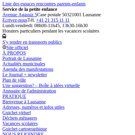
Liste des espaces rencontres parents-enfants
Service de la petite enfance
Avenue Agassiz 5
Case postale 5032
1001 Lausanne
Ecrivez-nous
Tél.
+41 21 315 11 11
Lundi-vendredi: 08h00-11h45, 13h30-16h30
Horaires particuliers pendant les vacances scolaires
S'y rendre en transports publics
Site officiel
À PROPOS
Portrait de Lausanne
Actualités municipales
Agenda des manifestations
Le Journal + newsletter
Plan de ville
Une suggestion? – Boîte à idées virtuelle
Annuaire de l'administration
PRATIQUE
Bienvenue à Lausanne
Adresses, numéros et infos utiles
Guichet virtuel
Déchets ménagers
Vacances scolaires
Guichet cartographique
NOUS REJOINDRE