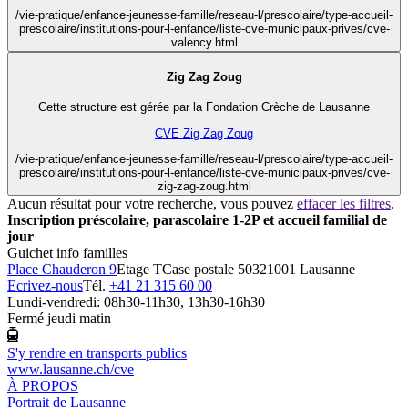
/vie-pratique/enfance-jeunesse-famille/reseau-l/prescolaire/type-accueil-
prescolaire/institutions-pour-l-enfance/liste-cve-municipaux-prives/cve-
valency.html
Zig Zag Zoug
Cette structure est gérée par la Fondation Crèche de Lausanne
CVE Zig Zag Zoug
/vie-pratique/enfance-jeunesse-famille/reseau-l/prescolaire/type-accueil-
prescolaire/institutions-pour-l-enfance/liste-cve-municipaux-prives/cve-
zig-zag-zoug.html
Aucun résultat pour votre recherche, vous pouvez
effacer les filtres
.
Inscription préscolaire, parascolaire 1-2P et accueil familial de
jour
Guichet info familles
Place Chauderon 9
Etage T
Case postale 5032
1001 Lausanne
Ecrivez-nous
Tél.
+41 21 315 60 00
Lundi-vendredi: 08h30-11h30, 13h30-16h30
Fermé jeudi matin
S'y rendre en transports publics
www.lausanne.ch
/cve
À PROPOS
Portrait de Lausanne