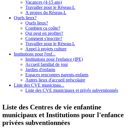
Vacances (4-15 ans)
Travailler pour le Réseau-L
A propos du Réseau-L
Quels lieux?
Quels lieux?
Combien ça coûte?
Qui peut en profiter?
Comment s'inscrire?
Travailler pour le Réseau-L
Appel à projets culture
Institutions pour l'enf...
Institutions pour l'enfance (IPE)
Accueil familial de jour
Jardins d'enfants
Espaces rencontres parents-enfants
Autres lieux d'accueil préscolaire
Liste des CVE municipau...
Liste des CVE municipaux et privés subventionnés
+
−
Liste des Centres de vie enfantine
municipaux et Institutions pour l'enfance
privées subventionnées