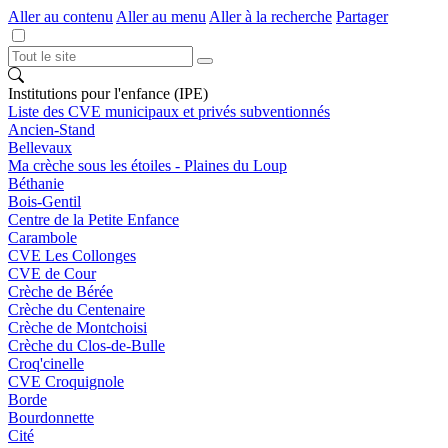
Aller au contenu
Aller au menu
Aller à la recherche
Partager
Institutions pour l'enfance (IPE)
Liste des CVE municipaux et privés subventionnés
Ancien-Stand
Bellevaux
Ma crèche sous les étoiles - Plaines du Loup
Béthanie
Bois-Gentil
Centre de la Petite Enfance
Carambole
CVE Les Collonges
CVE de Cour
Crèche de Bérée
Crèche du Centenaire
Crèche de Montchoisi
Crèche du Clos-de-Bulle
Croq'cinelle
CVE Croquignole
Borde
Bourdonnette
Cité