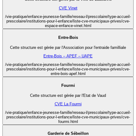
CVE Vinet
/vie-pratique/enfance-jeunesse-famille/reseau-l/prescolaire/type-accueil-
prescolaire/institutions-pour-l-enfance/liste-cve-municipaux-prives/cve-
espace-enfance-vinet.html
Entre-Bois
Cette structure est gérée par l'Association pour l'entraide familliale
Entre-Bois – APEF – UAPE
/vie-pratique/enfance-jeunesse-famille/reseau-l/prescolaire/type-accueil-
prescolaire/institutions-pour-l-enfance/liste-cve-municipaux-prives/cve-
entre-bois-apef.html
Fourmi
Cette structure est gérée par l'Etat de Vaud
CVE La Fourmi
/vie-pratique/enfance-jeunesse-famille/reseau-l/prescolaire/type-accueil-
prescolaire/institutions-pour-l-enfance/liste-cve-municipaux-prives/cve-
fourmi.html
Garderie de Sébeillon