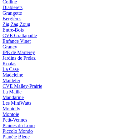
Colline
Diablerets
Grangette
Bergières
Zig Zag Zoug
Entre-Bois
CVE Grattapaille
Enfance Vinet
Grancy
IPE de Marterey
Jardins de Prélaz
Koalas
La Case
Madeleine
Maillefer
CVE Malley-Prairie
La Maille
Mandarine
Les MiniWatts
Montelly
Montoie
Petit-Vennes
Plaines du Loup
Piccolo Mondo
Planète Bleue