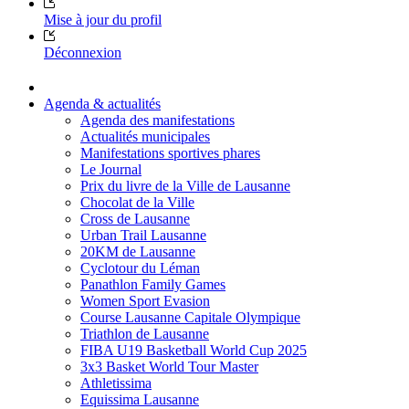
Mise à jour du profil
Déconnexion
Agenda & actualités
Agenda des manifestations
Actualités municipales
Manifestations sportives phares
Le Journal
Prix du livre de la Ville de Lausanne
Chocolat de la Ville
Cross de Lausanne
Urban Trail Lausanne
20KM de Lausanne
Cyclotour du Léman
Panathlon Family Games
Women Sport Evasion
Course Lausanne Capitale Olympique
Triathlon de Lausanne
FIBA U19 Basketball World Cup 2025
3x3 Basket World Tour Master
Athletissima
Equissima Lausanne