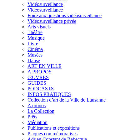
Vidéosurveillance
Vidéosurveillance
Foire aux questions vidéosurveillance
Vidéosurveillance privée
Arts visuels
Théâtre
Musique
Livre
Cinéma
Musées
Danse
ART EN VILLE
A PROPOS
ŒUVRES
GUIDES
PODCASTS
INFOS PRATIQUES
Collection d’art de la Ville de Lausanne
A propos
La Collection
Prêts
Médiation
Publications et expositions
Plaques commémoratives
Adrien Constant de Rebecque