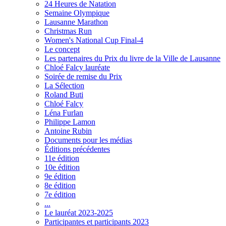
24 Heures de Natation
Semaine Olympique
Lausanne Marathon
Christmas Run
Women's National Cup Final-4
Le concept
Les partenaires du Prix du livre de la Ville de Lausanne
Chloé Falcy lauréate
Soirée de remise du Prix
La Sélection
Roland Buti
Chloé Falcy
Léna Furlan
Philippe Lamon
Antoine Rubin
Documents pour les médias
Éditions précédentes
11e édition
10e édition
9e édition
8e édition
7e édition
...
Le lauréat 2023-2025
Participantes et participants 2023