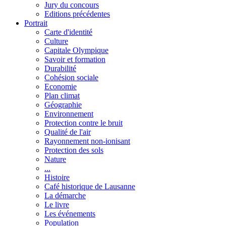
Jury du concours
Editions précédentes
Portrait
Carte d'identité
Culture
Capitale Olympique
Savoir et formation
Durabilité
Cohésion sociale
Economie
Plan climat
Géographie
Environnement
Protection contre le bruit
Qualité de l'air
Rayonnement non-ionisant
Protection des sols
Nature
...
Histoire
Café historique de Lausanne
La démarche
Le livre
Les événements
Population