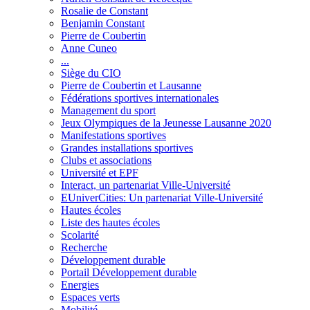
Rosalie de Constant
Benjamin Constant
Pierre de Coubertin
Anne Cuneo
...
Siège du CIO
Pierre de Coubertin et Lausanne
Fédérations sportives internationales
Management du sport
Jeux Olympiques de la Jeunesse Lausanne 2020
Manifestations sportives
Grandes installations sportives
Clubs et associations
Université et EPF
Interact, un partenariat Ville-Université
EUniverCities: Un partenariat Ville-Université
Hautes écoles
Liste des hautes écoles
Scolarité
Recherche
Développement durable
Portail Développement durable
Energies
Espaces verts
Mobilité