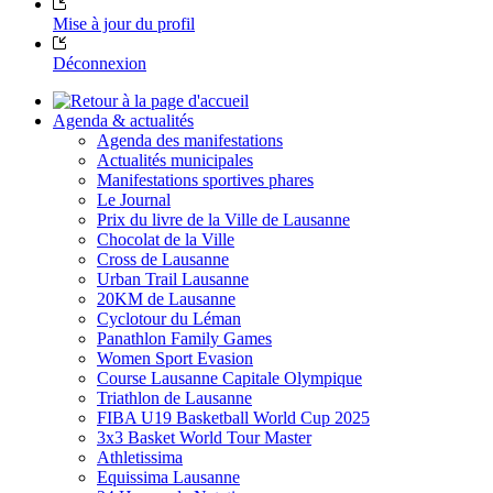
Mise à jour du profil
Déconnexion
Agenda & actualités
Agenda des manifestations
Actualités municipales
Manifestations sportives phares
Le Journal
Prix du livre de la Ville de Lausanne
Chocolat de la Ville
Cross de Lausanne
Urban Trail Lausanne
20KM de Lausanne
Cyclotour du Léman
Panathlon Family Games
Women Sport Evasion
Course Lausanne Capitale Olympique
Triathlon de Lausanne
FIBA U19 Basketball World Cup 2025
3x3 Basket World Tour Master
Athletissima
Equissima Lausanne