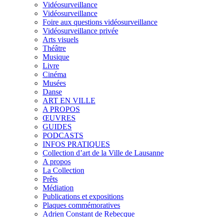
Vidéosurveillance
Vidéosurveillance
Foire aux questions vidéosurveillance
Vidéosurveillance privée
Arts visuels
Théâtre
Musique
Livre
Cinéma
Musées
Danse
ART EN VILLE
A PROPOS
ŒUVRES
GUIDES
PODCASTS
INFOS PRATIQUES
Collection d’art de la Ville de Lausanne
A propos
La Collection
Prêts
Médiation
Publications et expositions
Plaques commémoratives
Adrien Constant de Rebecque