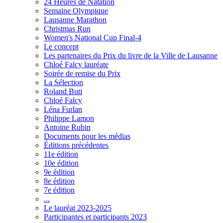
24 Heures de Natation
Semaine Olympique
Lausanne Marathon
Christmas Run
Women's National Cup Final-4
Le concept
Les partenaires du Prix du livre de la Ville de Lausanne
Chloé Falcy lauréate
Soirée de remise du Prix
La Sélection
Roland Buti
Chloé Falcy
Léna Furlan
Philippe Lamon
Antoine Rubin
Documents pour les médias
Éditions précédentes
11e édition
10e édition
9e édition
8e édition
7e édition
...
Le lauréat 2023-2025
Participantes et participants 2023