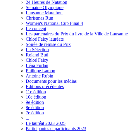
24 Heures de Natation
Semaine Olympique
Lausanne Marathon
Christmas Run
Women's National Cup Final-4
Le concept
Les partenaires du Prix du livre de la Ville de Lausanne
Chloé Falcy lauréate
Soirée de remise du Prix
La Sélection
Roland Buti
Chloé Falcy
Léna Furlan
Philippe Lamon
Antoine Rubin
Documents pour les médias
Éditions précédentes
11e édition
10e édition
9e édition
8e édition
7e édition
...
Le lauréat 2023-2025
Participantes et participants 2023