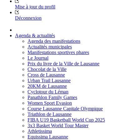
Mise à jour du profil
Déconnexion
Agenda & actualités
Agenda des manifestations
Actualités municipales
Manifestations sportives phares
Le Journal
Prix du livre de la Ville de Lausanne
Chocolat de la Ville
Cross de Lausanne
Urban Trail Lausanne
20KM de Lausanne
Cyclotour du Léman
Panathlon Family Games
Women Sport Evasion
Course Lausanne Capitale Olympique
Triathlon de Lausanne
FIBA U19 Basketball World Cup 2025
3x3 Basket World Tour Master
Athletissima
Equissima Lausanne