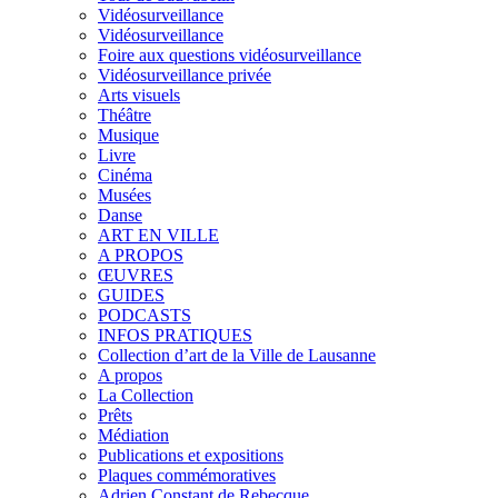
Vidéosurveillance
Vidéosurveillance
Foire aux questions vidéosurveillance
Vidéosurveillance privée
Arts visuels
Théâtre
Musique
Livre
Cinéma
Musées
Danse
ART EN VILLE
A PROPOS
ŒUVRES
GUIDES
PODCASTS
INFOS PRATIQUES
Collection d’art de la Ville de Lausanne
A propos
La Collection
Prêts
Médiation
Publications et expositions
Plaques commémoratives
Adrien Constant de Rebecque