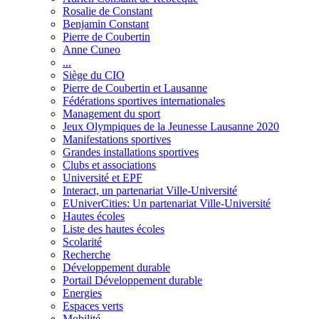
Rosalie de Constant
Benjamin Constant
Pierre de Coubertin
Anne Cuneo
...
Siège du CIO
Pierre de Coubertin et Lausanne
Fédérations sportives internationales
Management du sport
Jeux Olympiques de la Jeunesse Lausanne 2020
Manifestations sportives
Grandes installations sportives
Clubs et associations
Université et EPF
Interact, un partenariat Ville-Université
EUniverCities: Un partenariat Ville-Université
Hautes écoles
Liste des hautes écoles
Scolarité
Recherche
Développement durable
Portail Développement durable
Energies
Espaces verts
Mobilité