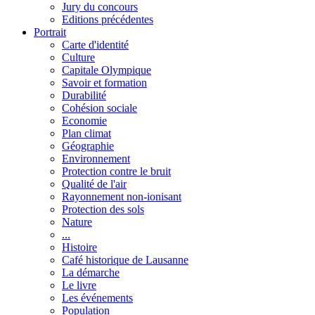
Jury du concours
Editions précédentes
Portrait
Carte d'identité
Culture
Capitale Olympique
Savoir et formation
Durabilité
Cohésion sociale
Economie
Plan climat
Géographie
Environnement
Protection contre le bruit
Qualité de l'air
Rayonnement non-ionisant
Protection des sols
Nature
...
Histoire
Café historique de Lausanne
La démarche
Le livre
Les événements
Population