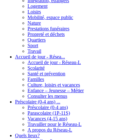
Intégration, étrangers
Logement
Loisirs
Mobilité, espace public
Nature
Prestations funéraires
Propreté et déchets
Quartiers
Sport
Travail
Accueil de jour - Résea...
Accueil de jour - Réseau-L
Scolarité
Santé et prévention
Familles
Culture, loisirs et vacances
Enfance – Jeunesse – Métier
Consulter les menus
Préscolaire (0-4 ans) ...
Préscolaire (0-4 ans)
Parascolaire (1P-11S)
Vacances (4-15 ans)
Travailler pour le Réseau-L
A propos du Réseau-L
Quels lieux?