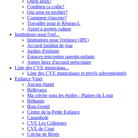
Quels lieux?
Combien ça coûte?
Qui peut en profiter?
Comment s'inscrire?
Travailler pour le Réseau-L
Appel à projets culture
Institutions pour l'enf...
Institutions pour l'enfance (IPE)
Accueil familial de jour
Jardins d'enfants
Espaces rencontres parents-enfants
Autres lieux d'accueil préscolaire
Liste des CVE municipau...
Liste des CVE municipaux et privés subventionnés
Enfance Vinet
Ancien-Stand
Bellevaux
Ma crèche sous les étoiles - Plaines du Loup
Béthanie
Bois-Gentil
Centre de la Petite Enfance
Carambole
CVE Les Collonges
CVE de Cour
Crèche de Bérée