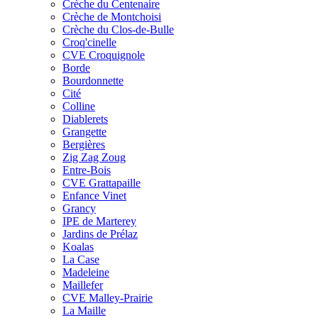
Crèche du Centenaire
Crèche de Montchoisi
Crèche du Clos-de-Bulle
Croq'cinelle
CVE Croquignole
Borde
Bourdonnette
Cité
Colline
Diablerets
Grangette
Bergières
Zig Zag Zoug
Entre-Bois
CVE Grattapaille
Enfance Vinet
Grancy
IPE de Marterey
Jardins de Prélaz
Koalas
La Case
Madeleine
Maillefer
CVE Malley-Prairie
La Maille