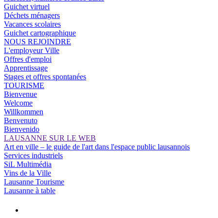
Guichet virtuel
Déchets ménagers
Vacances scolaires
Guichet cartographique
NOUS REJOINDRE
L'employeur Ville
Offres d'emploi
Apprentissage
Stages et offres spontanées
TOURISME
Bienvenue
Welcome
Willkommen
Benvenuto
Bienvenido
LAUSANNE SUR LE WEB
Art en ville – le guide de l'art dans l'espace public lausannois
Services industriels
SiL Multimédia
Vins de la Ville
Lausanne Tourisme
Lausanne à table