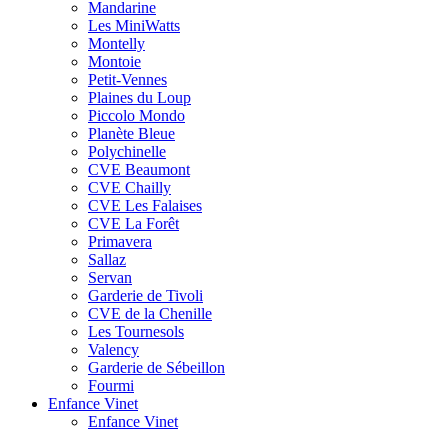
Mandarine
Les MiniWatts
Montelly
Montoie
Petit-Vennes
Plaines du Loup
Piccolo Mondo
Planète Bleue
Polychinelle
CVE Beaumont
CVE Chailly
CVE Les Falaises
CVE La Forêt
Primavera
Sallaz
Servan
Garderie de Tivoli
CVE de la Chenille
Les Tournesols
Valency
Garderie de Sébeillon
Fourmi
Enfance Vinet
Enfance Vinet