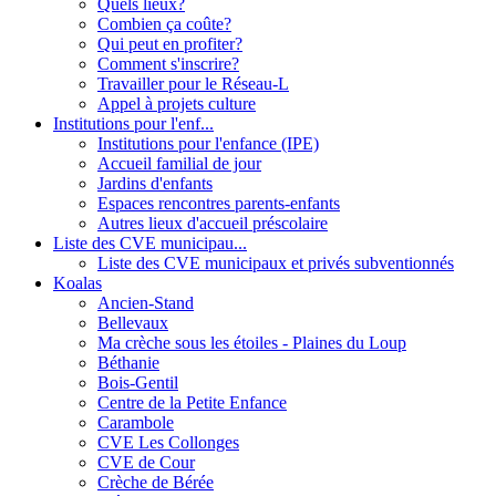
Quels lieux?
Combien ça coûte?
Qui peut en profiter?
Comment s'inscrire?
Travailler pour le Réseau-L
Appel à projets culture
Institutions pour l'enf...
Institutions pour l'enfance (IPE)
Accueil familial de jour
Jardins d'enfants
Espaces rencontres parents-enfants
Autres lieux d'accueil préscolaire
Liste des CVE municipau...
Liste des CVE municipaux et privés subventionnés
Koalas
Ancien-Stand
Bellevaux
Ma crèche sous les étoiles - Plaines du Loup
Béthanie
Bois-Gentil
Centre de la Petite Enfance
Carambole
CVE Les Collonges
CVE de Cour
Crèche de Bérée