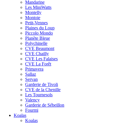
Mandarine
Les MiniWatts
Montelly
Montoie
Petit-Vennes
Plaines du Loup
Piccolo Mondo
Planète Bleue
Polychinelle
CVE Beaumont
CVE Chailly
CVE Les Falaises
CVE La Forêt
Primavera
Sallaz
Servan
Garderie de Tivoli
CVE de la Chenille
Les Tournesols
Valency
Garderie de Sébeillon
Fourmi
Koalas
Koalas