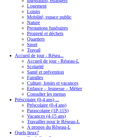
Intégration, étrangers
Logement
Loisirs
Mobilité, espace public
Nature
Prestations funéraires
Propreté et déchets
Quartiers
Sport
Travail
Accueil de jour - Résea...
Accueil de jour - Réseau-L
Scolarité
Santé et prévention
Familles
Culture, loisirs et vacances
Enfance – Jeunesse – Métier
Consulter les menus
Préscolaire (0-4 ans) ...
Préscolaire (0-4 ans)
Parascolaire (1P-11S)
Vacances (4-15 ans)
Travailler pour le Réseau-L
A propos du Réseau-L
Quels lieux?