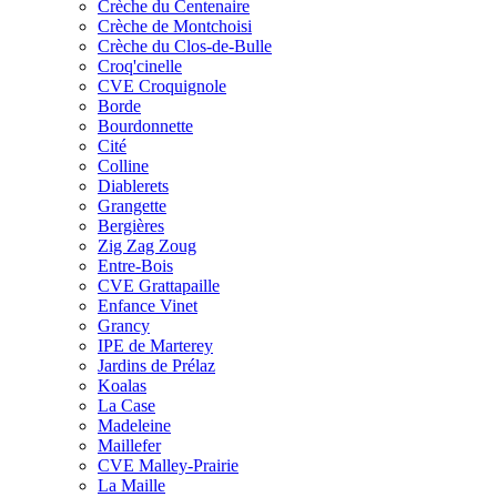
Crèche du Centenaire
Crèche de Montchoisi
Crèche du Clos-de-Bulle
Croq'cinelle
CVE Croquignole
Borde
Bourdonnette
Cité
Colline
Diablerets
Grangette
Bergières
Zig Zag Zoug
Entre-Bois
CVE Grattapaille
Enfance Vinet
Grancy
IPE de Marterey
Jardins de Prélaz
Koalas
La Case
Madeleine
Maillefer
CVE Malley-Prairie
La Maille