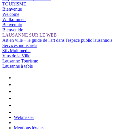
TOURISME
Bienvenue
Welcome
Willkommen
Benvenuto
Bienvenido
LAUSANNE SUR LE WEB
Art en ville – le guide de l'art dans l'espace public lausannois
Services industriels
SiL Multimédia
Vins de la Ville
Lausanne Tourisme
Lausanne à table
Webmaster
–
Mentions légales