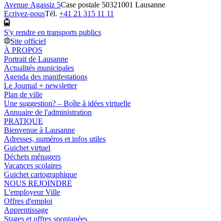
Avenue Agassiz 5
Case postale 5032
1001 Lausanne
Ecrivez-nous
Tél.
+41 21 315 11 11
S'y rendre en transports publics
Site officiel
À PROPOS
Portrait de Lausanne
Actualités municipales
Agenda des manifestations
Le Journal + newsletter
Plan de ville
Une suggestion? – Boîte à idées virtuelle
Annuaire de l'administration
PRATIQUE
Bienvenue à Lausanne
Adresses, numéros et infos utiles
Guichet virtuel
Déchets ménagers
Vacances scolaires
Guichet cartographique
NOUS REJOINDRE
L'employeur Ville
Offres d'emploi
Apprentissage
Stages et offres spontanées