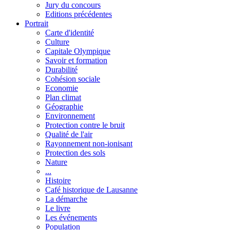
Jury du concours
Editions précédentes
Portrait
Carte d'identité
Culture
Capitale Olympique
Savoir et formation
Durabilité
Cohésion sociale
Economie
Plan climat
Géographie
Environnement
Protection contre le bruit
Qualité de l'air
Rayonnement non-ionisant
Protection des sols
Nature
...
Histoire
Café historique de Lausanne
La démarche
Le livre
Les événements
Population