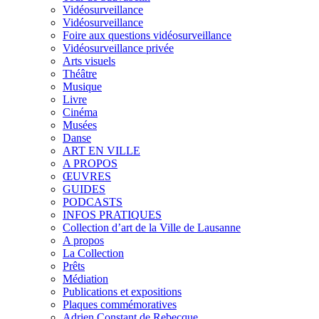
Vidéosurveillance
Vidéosurveillance
Foire aux questions vidéosurveillance
Vidéosurveillance privée
Arts visuels
Théâtre
Musique
Livre
Cinéma
Musées
Danse
ART EN VILLE
A PROPOS
ŒUVRES
GUIDES
PODCASTS
INFOS PRATIQUES
Collection d’art de la Ville de Lausanne
A propos
La Collection
Prêts
Médiation
Publications et expositions
Plaques commémoratives
Adrien Constant de Rebecque