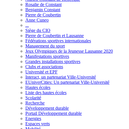
Rosalie de Constant
Benjamin Constant
Pierre de Coubertin
Anne Cuneo
...
Siège du CIO
Pierre de Coubertin et Lausanne
Fédérations sportives internationales
Management du sport
Jeux Olympiques de la Jeunesse Lausanne 2020
Manifestations sportives
Grandes installations sportives
Clubs et associations
Université et EPF
Interact, un partenariat Ville-Université
EUniverCities: Un partenariat Ville-Université
Hautes écoles
Liste des hautes écoles
Scolarité
Recherche
Développement durable
Portail Développement durable
Energies
Espaces verts
Mobilité