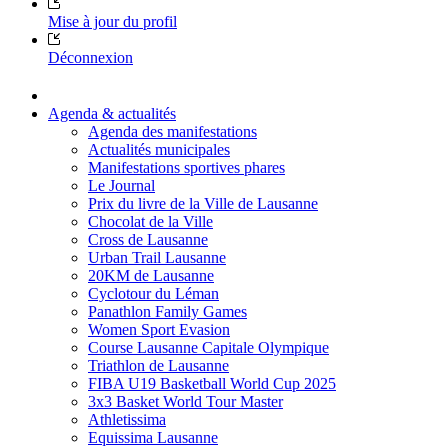
Mise à jour du profil
Déconnexion
Agenda & actualités
Agenda des manifestations
Actualités municipales
Manifestations sportives phares
Le Journal
Prix du livre de la Ville de Lausanne
Chocolat de la Ville
Cross de Lausanne
Urban Trail Lausanne
20KM de Lausanne
Cyclotour du Léman
Panathlon Family Games
Women Sport Evasion
Course Lausanne Capitale Olympique
Triathlon de Lausanne
FIBA U19 Basketball World Cup 2025
3x3 Basket World Tour Master
Athletissima
Equissima Lausanne