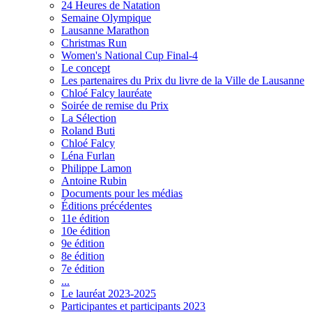
24 Heures de Natation
Semaine Olympique
Lausanne Marathon
Christmas Run
Women's National Cup Final-4
Le concept
Les partenaires du Prix du livre de la Ville de Lausanne
Chloé Falcy lauréate
Soirée de remise du Prix
La Sélection
Roland Buti
Chloé Falcy
Léna Furlan
Philippe Lamon
Antoine Rubin
Documents pour les médias
Éditions précédentes
11e édition
10e édition
9e édition
8e édition
7e édition
...
Le lauréat 2023-2025
Participantes et participants 2023