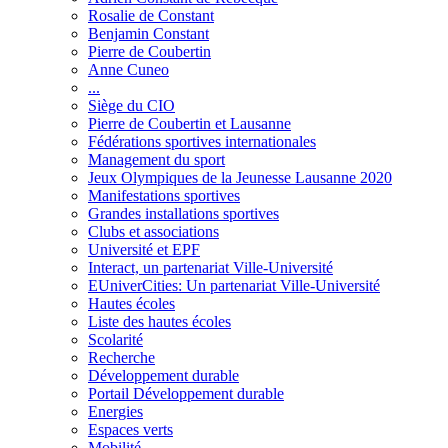
Rosalie de Constant
Benjamin Constant
Pierre de Coubertin
Anne Cuneo
...
Siège du CIO
Pierre de Coubertin et Lausanne
Fédérations sportives internationales
Management du sport
Jeux Olympiques de la Jeunesse Lausanne 2020
Manifestations sportives
Grandes installations sportives
Clubs et associations
Université et EPF
Interact, un partenariat Ville-Université
EUniverCities: Un partenariat Ville-Université
Hautes écoles
Liste des hautes écoles
Scolarité
Recherche
Développement durable
Portail Développement durable
Energies
Espaces verts
Mobilité