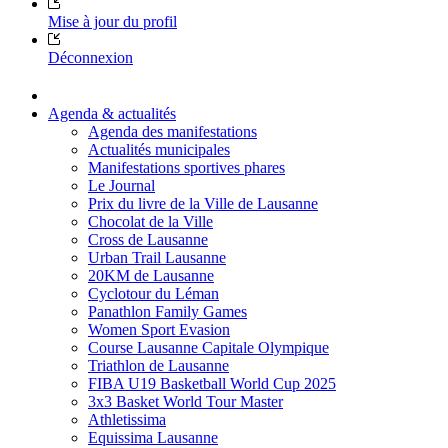
Mise à jour du profil
Déconnexion
Agenda & actualités
Agenda des manifestations
Actualités municipales
Manifestations sportives phares
Le Journal
Prix du livre de la Ville de Lausanne
Chocolat de la Ville
Cross de Lausanne
Urban Trail Lausanne
20KM de Lausanne
Cyclotour du Léman
Panathlon Family Games
Women Sport Evasion
Course Lausanne Capitale Olympique
Triathlon de Lausanne
FIBA U19 Basketball World Cup 2025
3x3 Basket World Tour Master
Athletissima
Equissima Lausanne