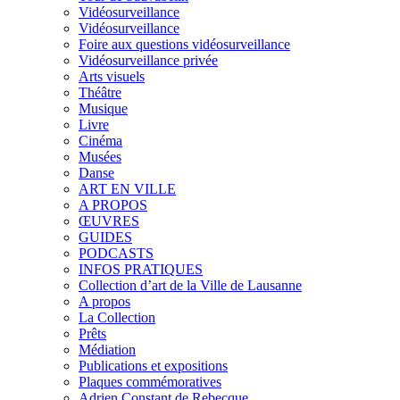
Vidéosurveillance
Vidéosurveillance
Foire aux questions vidéosurveillance
Vidéosurveillance privée
Arts visuels
Théâtre
Musique
Livre
Cinéma
Musées
Danse
ART EN VILLE
A PROPOS
ŒUVRES
GUIDES
PODCASTS
INFOS PRATIQUES
Collection d’art de la Ville de Lausanne
A propos
La Collection
Prêts
Médiation
Publications et expositions
Plaques commémoratives
Adrien Constant de Rebecque