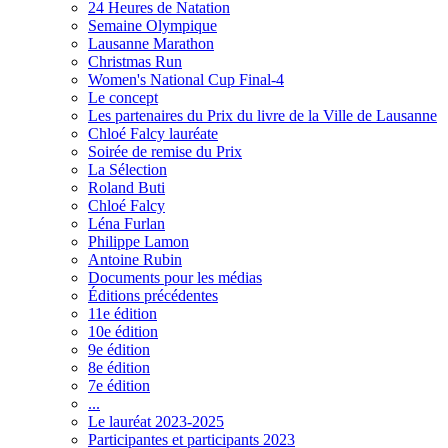
24 Heures de Natation
Semaine Olympique
Lausanne Marathon
Christmas Run
Women's National Cup Final-4
Le concept
Les partenaires du Prix du livre de la Ville de Lausanne
Chloé Falcy lauréate
Soirée de remise du Prix
La Sélection
Roland Buti
Chloé Falcy
Léna Furlan
Philippe Lamon
Antoine Rubin
Documents pour les médias
Éditions précédentes
11e édition
10e édition
9e édition
8e édition
7e édition
...
Le lauréat 2023-2025
Participantes et participants 2023