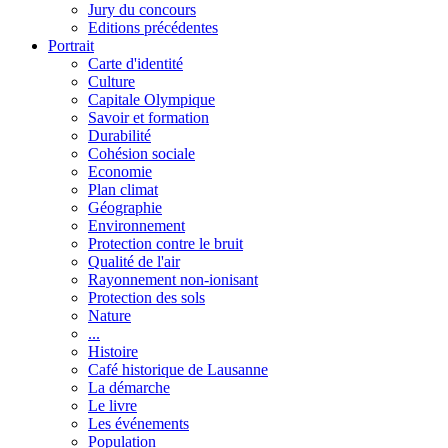
Jury du concours
Editions précédentes
Portrait
Carte d'identité
Culture
Capitale Olympique
Savoir et formation
Durabilité
Cohésion sociale
Economie
Plan climat
Géographie
Environnement
Protection contre le bruit
Qualité de l'air
Rayonnement non-ionisant
Protection des sols
Nature
...
Histoire
Café historique de Lausanne
La démarche
Le livre
Les événements
Population