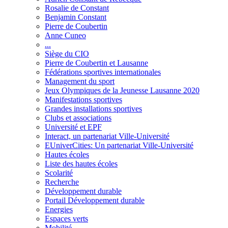
Rosalie de Constant
Benjamin Constant
Pierre de Coubertin
Anne Cuneo
...
Siège du CIO
Pierre de Coubertin et Lausanne
Fédérations sportives internationales
Management du sport
Jeux Olympiques de la Jeunesse Lausanne 2020
Manifestations sportives
Grandes installations sportives
Clubs et associations
Université et EPF
Interact, un partenariat Ville-Université
EUniverCities: Un partenariat Ville-Université
Hautes écoles
Liste des hautes écoles
Scolarité
Recherche
Développement durable
Portail Développement durable
Energies
Espaces verts
Mobilité