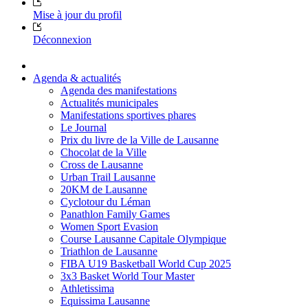
Mise à jour du profil
Déconnexion
Agenda & actualités
Agenda des manifestations
Actualités municipales
Manifestations sportives phares
Le Journal
Prix du livre de la Ville de Lausanne
Chocolat de la Ville
Cross de Lausanne
Urban Trail Lausanne
20KM de Lausanne
Cyclotour du Léman
Panathlon Family Games
Women Sport Evasion
Course Lausanne Capitale Olympique
Triathlon de Lausanne
FIBA U19 Basketball World Cup 2025
3x3 Basket World Tour Master
Athletissima
Equissima Lausanne