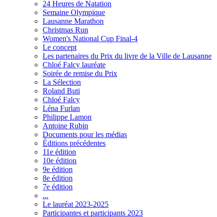
24 Heures de Natation
Semaine Olympique
Lausanne Marathon
Christmas Run
Women's National Cup Final-4
Le concept
Les partenaires du Prix du livre de la Ville de Lausanne
Chloé Falcy lauréate
Soirée de remise du Prix
La Sélection
Roland Buti
Chloé Falcy
Léna Furlan
Philippe Lamon
Antoine Rubin
Documents pour les médias
Éditions précédentes
11e édition
10e édition
9e édition
8e édition
7e édition
...
Le lauréat 2023-2025
Participantes et participants 2023