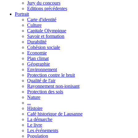
Jury du concours
Editions précédentes
Portrait
Carte d'identité
Culture
Capitale Olympique
Savoir et formation
Durabilité
Cohésion sociale
Economie
Plan climat
Géographie
Environnement
Protection contre le bruit
Qualité de l'air
Rayonnement non-ionisant
Protection des sols
Nature
...
Histoire
Café historique de Lausanne
La démarche
Le livre
Les événements
Population