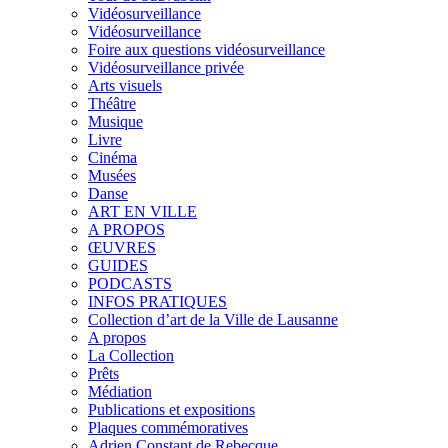
Vidéosurveillance
Vidéosurveillance
Foire aux questions vidéosurveillance
Vidéosurveillance privée
Arts visuels
Théâtre
Musique
Livre
Cinéma
Musées
Danse
ART EN VILLE
A PROPOS
ŒUVRES
GUIDES
PODCASTS
INFOS PRATIQUES
Collection d’art de la Ville de Lausanne
A propos
La Collection
Prêts
Médiation
Publications et expositions
Plaques commémoratives
Adrien Constant de Rebecque