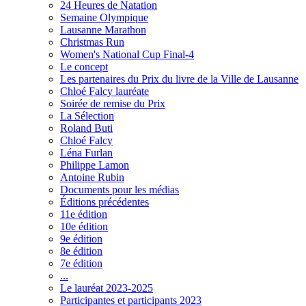
24 Heures de Natation
Semaine Olympique
Lausanne Marathon
Christmas Run
Women's National Cup Final-4
Le concept
Les partenaires du Prix du livre de la Ville de Lausanne
Chloé Falcy lauréate
Soirée de remise du Prix
La Sélection
Roland Buti
Chloé Falcy
Léna Furlan
Philippe Lamon
Antoine Rubin
Documents pour les médias
Éditions précédentes
11e édition
10e édition
9e édition
8e édition
7e édition
...
Le lauréat 2023-2025
Participantes et participants 2023