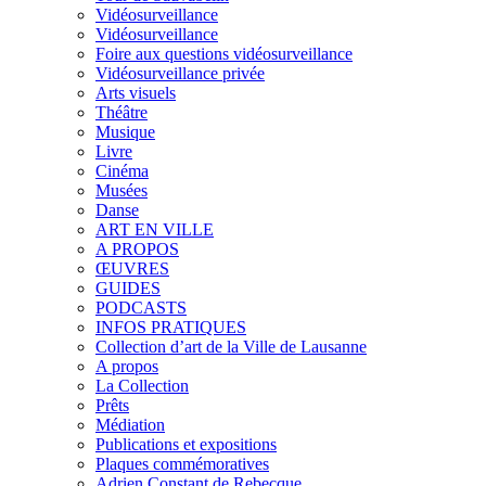
Vidéosurveillance
Vidéosurveillance
Foire aux questions vidéosurveillance
Vidéosurveillance privée
Arts visuels
Théâtre
Musique
Livre
Cinéma
Musées
Danse
ART EN VILLE
A PROPOS
ŒUVRES
GUIDES
PODCASTS
INFOS PRATIQUES
Collection d’art de la Ville de Lausanne
A propos
La Collection
Prêts
Médiation
Publications et expositions
Plaques commémoratives
Adrien Constant de Rebecque