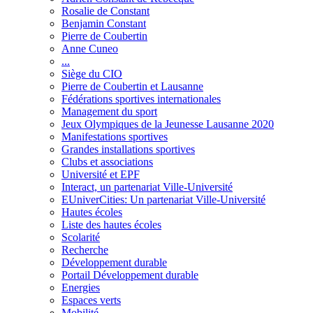
Rosalie de Constant
Benjamin Constant
Pierre de Coubertin
Anne Cuneo
...
Siège du CIO
Pierre de Coubertin et Lausanne
Fédérations sportives internationales
Management du sport
Jeux Olympiques de la Jeunesse Lausanne 2020
Manifestations sportives
Grandes installations sportives
Clubs et associations
Université et EPF
Interact, un partenariat Ville-Université
EUniverCities: Un partenariat Ville-Université
Hautes écoles
Liste des hautes écoles
Scolarité
Recherche
Développement durable
Portail Développement durable
Energies
Espaces verts
Mobilité