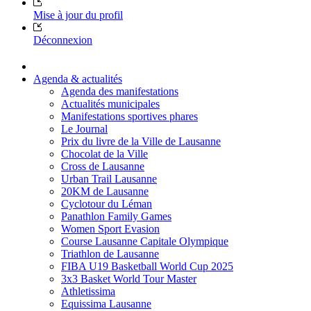
Mise à jour du profil
Déconnexion
Agenda & actualités
Agenda des manifestations
Actualités municipales
Manifestations sportives phares
Le Journal
Prix du livre de la Ville de Lausanne
Chocolat de la Ville
Cross de Lausanne
Urban Trail Lausanne
20KM de Lausanne
Cyclotour du Léman
Panathlon Family Games
Women Sport Evasion
Course Lausanne Capitale Olympique
Triathlon de Lausanne
FIBA U19 Basketball World Cup 2025
3x3 Basket World Tour Master
Athletissima
Equissima Lausanne