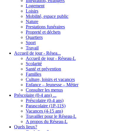
Intégration, étrangers
Logement
Loisirs
Mobilité, espace public
Nature
Prestations funéraires
Propreté et déchets
Quartiers
Sport
Travail
Accueil de jour - Résea...
Accueil de jour - Réseau-L
Scolarité
Santé et prévention
Familles
Culture, loisirs et vacances
Enfance – Jeunesse – Métier
Consulter les menus
Préscolaire (0-4 ans) ...
Préscolaire (0-4 ans)
Parascolaire (1P-11S)
Vacances (4-15 ans)
Travailler pour le Réseau-L
A propos du Réseau-L
Quels lieux?