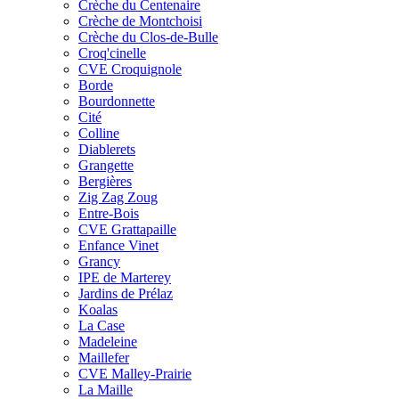
Crèche du Centenaire
Crèche de Montchoisi
Crèche du Clos-de-Bulle
Croq'cinelle
CVE Croquignole
Borde
Bourdonnette
Cité
Colline
Diablerets
Grangette
Bergières
Zig Zag Zoug
Entre-Bois
CVE Grattapaille
Enfance Vinet
Grancy
IPE de Marterey
Jardins de Prélaz
Koalas
La Case
Madeleine
Maillefer
CVE Malley-Prairie
La Maille