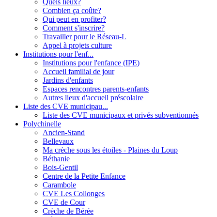
Quels lieux?
Combien ça coûte?
Qui peut en profiter?
Comment s'inscrire?
Travailler pour le Réseau-L
Appel à projets culture
Institutions pour l'enf...
Institutions pour l'enfance (IPE)
Accueil familial de jour
Jardins d'enfants
Espaces rencontres parents-enfants
Autres lieux d'accueil préscolaire
Liste des CVE municipau...
Liste des CVE municipaux et privés subventionnés
Polychinelle
Ancien-Stand
Bellevaux
Ma crèche sous les étoiles - Plaines du Loup
Béthanie
Bois-Gentil
Centre de la Petite Enfance
Carambole
CVE Les Collonges
CVE de Cour
Crèche de Bérée