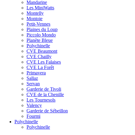
Mandarine
Les MiniWatts
Montelly
Montoie
Petit-Vennes
Plaines du Loup
Piccolo Mondo
Planète Bleue
Polychinelle
CVE Beaumont
CVE Chailly
CVE Les Falaises
CVE La Forêt
Primavera
Sallaz
Servan
Garderie de Tivoli
CVE de la Chenille
Les Tournesols
Valency
Garderie de Sébeillon
Fourmi
Polychinelle
Polychinelle