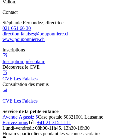
Vallon.
Contact
Stéphanie Fernandez, directrice
021 651 66 30
direction.falaises@pouponniere.ch
www.pouponniere.ch
Inscriptions
Inscription préscolaire
Découvrez le CVE
CVE Les Falaises
Consultation des menus
CVE Les Falaises
Service de la petite enfance
Avenue Agassiz 5
Case postale 5032
1001 Lausanne
Ecrivez-nous
Tél.
+41 21 315 11 11
Lundi-vendredi: 08h00-11h45, 13h30-16h30
Horaires particuliers pendant les vacances scolaires