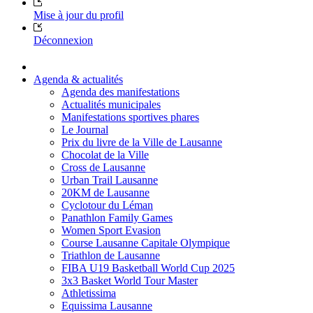
Mise à jour du profil
Déconnexion
Agenda & actualités
Agenda des manifestations
Actualités municipales
Manifestations sportives phares
Le Journal
Prix du livre de la Ville de Lausanne
Chocolat de la Ville
Cross de Lausanne
Urban Trail Lausanne
20KM de Lausanne
Cyclotour du Léman
Panathlon Family Games
Women Sport Evasion
Course Lausanne Capitale Olympique
Triathlon de Lausanne
FIBA U19 Basketball World Cup 2025
3x3 Basket World Tour Master
Athletissima
Equissima Lausanne