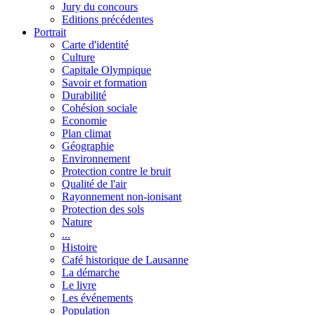
Jury du concours
Editions précédentes
Portrait
Carte d'identité
Culture
Capitale Olympique
Savoir et formation
Durabilité
Cohésion sociale
Economie
Plan climat
Géographie
Environnement
Protection contre le bruit
Qualité de l'air
Rayonnement non-ionisant
Protection des sols
Nature
...
Histoire
Café historique de Lausanne
La démarche
Le livre
Les événements
Population