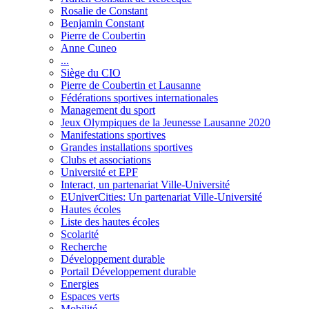
Rosalie de Constant
Benjamin Constant
Pierre de Coubertin
Anne Cuneo
...
Siège du CIO
Pierre de Coubertin et Lausanne
Fédérations sportives internationales
Management du sport
Jeux Olympiques de la Jeunesse Lausanne 2020
Manifestations sportives
Grandes installations sportives
Clubs et associations
Université et EPF
Interact, un partenariat Ville-Université
EUniverCities: Un partenariat Ville-Université
Hautes écoles
Liste des hautes écoles
Scolarité
Recherche
Développement durable
Portail Développement durable
Energies
Espaces verts
Mobilité