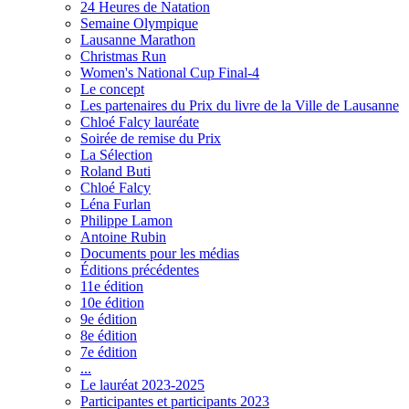
24 Heures de Natation
Semaine Olympique
Lausanne Marathon
Christmas Run
Women's National Cup Final-4
Le concept
Les partenaires du Prix du livre de la Ville de Lausanne
Chloé Falcy lauréate
Soirée de remise du Prix
La Sélection
Roland Buti
Chloé Falcy
Léna Furlan
Philippe Lamon
Antoine Rubin
Documents pour les médias
Éditions précédentes
11e édition
10e édition
9e édition
8e édition
7e édition
...
Le lauréat 2023-2025
Participantes et participants 2023