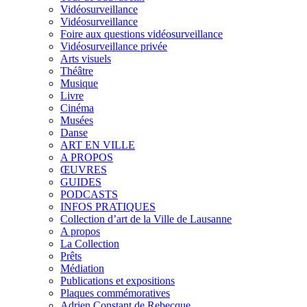
Vidéosurveillance
Vidéosurveillance
Foire aux questions vidéosurveillance
Vidéosurveillance privée
Arts visuels
Théâtre
Musique
Livre
Cinéma
Musées
Danse
ART EN VILLE
A PROPOS
ŒUVRES
GUIDES
PODCASTS
INFOS PRATIQUES
Collection d’art de la Ville de Lausanne
A propos
La Collection
Prêts
Médiation
Publications et expositions
Plaques commémoratives
Adrien Constant de Rebecque