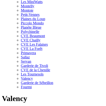
Les MiniWatts
Montelly
Montoie
Petit-Vennes
Plaines du Loup
Piccolo Mondo
Planète Bleue
Polychinelle
CVE Beaumont
CVE Chailly
CVE Les Falaises
CVE La Forêt
Primavera
Sallaz
Servan
Garderie de Tivoli
CVE de la Chenille
Les Tournesols
Valency
Garderie de Sébeillon
Fourmi
Valency