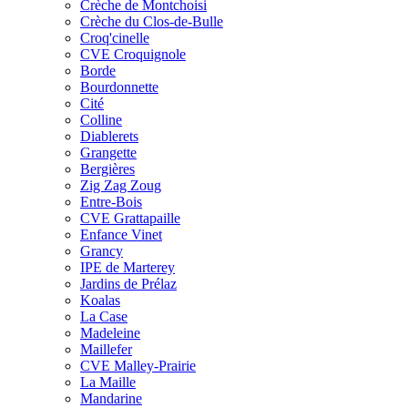
Crèche de Montchoisi
Crèche du Clos-de-Bulle
Croq'cinelle
CVE Croquignole
Borde
Bourdonnette
Cité
Colline
Diablerets
Grangette
Bergières
Zig Zag Zoug
Entre-Bois
CVE Grattapaille
Enfance Vinet
Grancy
IPE de Marterey
Jardins de Prélaz
Koalas
La Case
Madeleine
Maillefer
CVE Malley-Prairie
La Maille
Mandarine