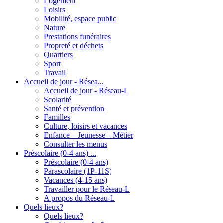
Logement
Loisirs
Mobilité, espace public
Nature
Prestations funéraires
Propreté et déchets
Quartiers
Sport
Travail
Accueil de jour - Résea...
Accueil de jour - Réseau-L
Scolarité
Santé et prévention
Familles
Culture, loisirs et vacances
Enfance – Jeunesse – Métier
Consulter les menus
Préscolaire (0-4 ans) ...
Préscolaire (0-4 ans)
Parascolaire (1P-11S)
Vacances (4-15 ans)
Travailler pour le Réseau-L
A propos du Réseau-L
Quels lieux?
Quels lieux?