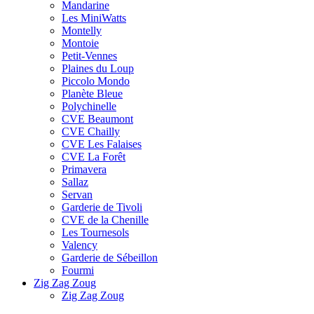
Mandarine
Les MiniWatts
Montelly
Montoie
Petit-Vennes
Plaines du Loup
Piccolo Mondo
Planète Bleue
Polychinelle
CVE Beaumont
CVE Chailly
CVE Les Falaises
CVE La Forêt
Primavera
Sallaz
Servan
Garderie de Tivoli
CVE de la Chenille
Les Tournesols
Valency
Garderie de Sébeillon
Fourmi
Zig Zag Zoug
Zig Zag Zoug