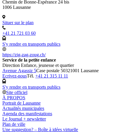
Chemin de Bonne-Espérance 24 bis
1006 Lausanne
Situer sur le plan
+41 21 721 03 60
S'y rendre en transports publics
https://zig-zag-zoug.ch/
Service de la petite enfance
Direction Enfance, jeunesse et quartier
Avenue Agassiz 5
Case postale 5032
1001 Lausanne
Ecrivez-nous
Tél.
+41 21 315 11 11
S'y rendre en transports publics
Site officiel
À PROPOS
Portrait de Lausanne
Actualités municipales
Agenda des manifestations
Le Journal + newsletter
Plan de ville
Une suggestion? – Boîte à idées virtuelle