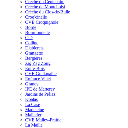
Crèche du Centenaire
Crèche de Montchoisi
Crèche du Clos-de-Bulle
Croq'cinelle
CVE Croquignole
Borde
Bourdonnette
Cité
Colline
Diablerets
Grangette
Bergières
Zig Zag Zoug
Entre-Bois
CVE Grattapaille
Enfance Vinet
Grancy
IPE de Marterey
Jardins de Prélaz
Koalas
La Case
Madeleine
Maillefer
CVE Malley-Prairie
La Maille