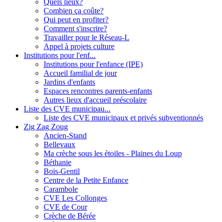
Quels lieux?
Combien ça coûte?
Qui peut en profiter?
Comment s'inscrire?
Travailler pour le Réseau-L
Appel à projets culture
Institutions pour l'enf...
Institutions pour l'enfance (IPE)
Accueil familial de jour
Jardins d'enfants
Espaces rencontres parents-enfants
Autres lieux d'accueil préscolaire
Liste des CVE municipau...
Liste des CVE municipaux et privés subventionnés
Zig Zag Zoug
Ancien-Stand
Bellevaux
Ma crèche sous les étoiles - Plaines du Loup
Béthanie
Bois-Gentil
Centre de la Petite Enfance
Carambole
CVE Les Collonges
CVE de Cour
Crèche de Bérée