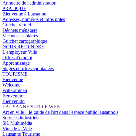
Annuaire de l'administration
PRATIQUE
Bienvenue à Lausanne
Adresses, numéros et infos utiles
Guichet virtuel
Déchets ménagers
Vacances scolaires
Guichet cartographique
NOUS REJOINDRE
L'employeur Ville
Offres d'emploi
Apprentissage
Stages et offres spontanées
TOURISME
Bienvenue
Welcome
Willkommen
Benvenuto
Bienvenido
LAUSANNE SUR LE WEB
Art en ville – le guide de l'art dans l'espace public lausannois
Services industriels
SiL Multimédia
Vins de la Ville
Lausanne Tourisme