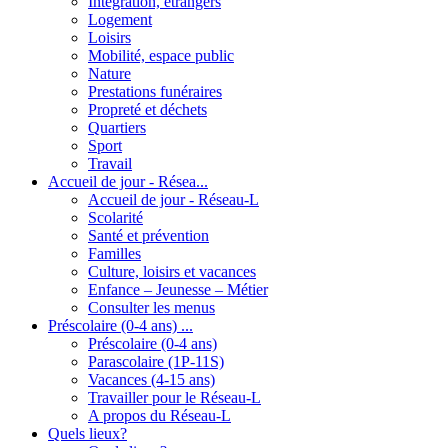
Intégration, étrangers
Logement
Loisirs
Mobilité, espace public
Nature
Prestations funéraires
Propreté et déchets
Quartiers
Sport
Travail
Accueil de jour - Résea...
Accueil de jour - Réseau-L
Scolarité
Santé et prévention
Familles
Culture, loisirs et vacances
Enfance – Jeunesse – Métier
Consulter les menus
Préscolaire (0-4 ans) ...
Préscolaire (0-4 ans)
Parascolaire (1P-11S)
Vacances (4-15 ans)
Travailler pour le Réseau-L
A propos du Réseau-L
Quels lieux?