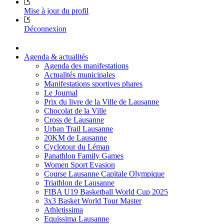
Mise à jour du profil
Déconnexion
Agenda & actualités
Agenda des manifestations
Actualités municipales
Manifestations sportives phares
Le Journal
Prix du livre de la Ville de Lausanne
Chocolat de la Ville
Cross de Lausanne
Urban Trail Lausanne
20KM de Lausanne
Cyclotour du Léman
Panathlon Family Games
Women Sport Evasion
Course Lausanne Capitale Olympique
Triathlon de Lausanne
FIBA U19 Basketball World Cup 2025
3x3 Basket World Tour Master
Athletissima
Equissima Lausanne