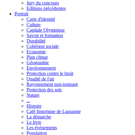
Jury du concours
Editions précédentes
Portrait
Carte d'identité
Culture
Capitale Olympique
Savoir et formation
Durabilité
Cohésion sociale
Economie
Plan climat
Géographie
Environnement
Protection contre le bruit
Qualité de l'air
Rayonnement non-ionisant
Protection des sols
Nature
...
Histoire
Café historique de Lausanne
La démarche
Le livre
Les événements
Population