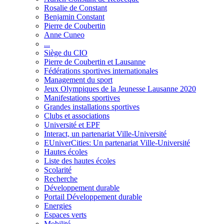
Rosalie de Constant
Benjamin Constant
Pierre de Coubertin
Anne Cuneo
...
Siège du CIO
Pierre de Coubertin et Lausanne
Fédérations sportives internationales
Management du sport
Jeux Olympiques de la Jeunesse Lausanne 2020
Manifestations sportives
Grandes installations sportives
Clubs et associations
Université et EPF
Interact, un partenariat Ville-Université
EUniverCities: Un partenariat Ville-Université
Hautes écoles
Liste des hautes écoles
Scolarité
Recherche
Développement durable
Portail Développement durable
Energies
Espaces verts
Mobilité