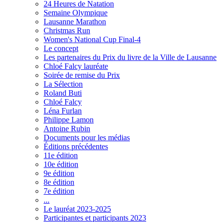
24 Heures de Natation
Semaine Olympique
Lausanne Marathon
Christmas Run
Women's National Cup Final-4
Le concept
Les partenaires du Prix du livre de la Ville de Lausanne
Chloé Falcy lauréate
Soirée de remise du Prix
La Sélection
Roland Buti
Chloé Falcy
Léna Furlan
Philippe Lamon
Antoine Rubin
Documents pour les médias
Éditions précédentes
11e édition
10e édition
9e édition
8e édition
7e édition
...
Le lauréat 2023-2025
Participantes et participants 2023