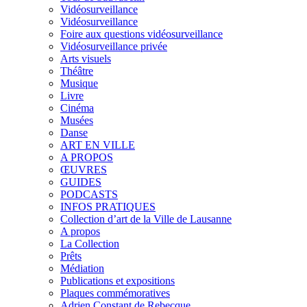
Vidéosurveillance
Vidéosurveillance
Foire aux questions vidéosurveillance
Vidéosurveillance privée
Arts visuels
Théâtre
Musique
Livre
Cinéma
Musées
Danse
ART EN VILLE
A PROPOS
ŒUVRES
GUIDES
PODCASTS
INFOS PRATIQUES
Collection d’art de la Ville de Lausanne
A propos
La Collection
Prêts
Médiation
Publications et expositions
Plaques commémoratives
Adrien Constant de Rebecque