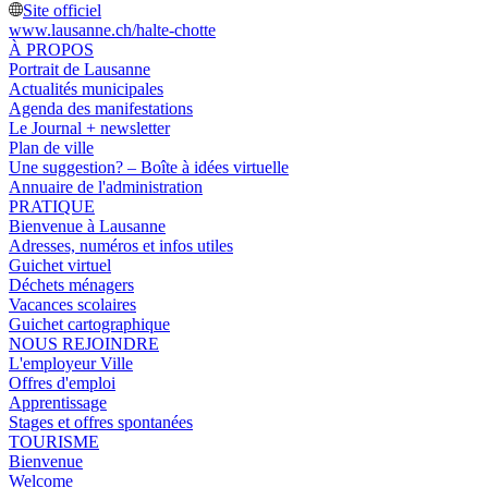
Site officiel
www.lausanne.ch
/halte-chotte
À PROPOS
Portrait de Lausanne
Actualités municipales
Agenda des manifestations
Le Journal + newsletter
Plan de ville
Une suggestion? – Boîte à idées virtuelle
Annuaire de l'administration
PRATIQUE
Bienvenue à Lausanne
Adresses, numéros et infos utiles
Guichet virtuel
Déchets ménagers
Vacances scolaires
Guichet cartographique
NOUS REJOINDRE
L'employeur Ville
Offres d'emploi
Apprentissage
Stages et offres spontanées
TOURISME
Bienvenue
Welcome