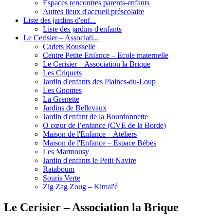
Espaces rencontres parents-enfants
Autres lieux d'accueil préscolaire
Liste des jardins d'enf...
Liste des jardins d'enfants
Le Cerisier – Associati...
Cadets Rousselle
Centre Petite Enfance – Ecole maternelle
Le Cerisier – Association la Brique
Les Criquets
Jardin d'enfants des Plaines-du-Loup
Les Gnomes
La Grenette
Jardins de Bellevaux
Jardin d'enfant de la Bourdonnette
O cœur de l’enfance (CVE de la Borde)
Maison de l'Enfance – Ateliers
Maison de l'Enfance – Espace Bébés
Les Marmousy
Jardin d'enfants le Petit Navire
Rataboum
Souris Verte
Zig Zag Zoug – Kimal'é
Le Cerisier – Association la Brique