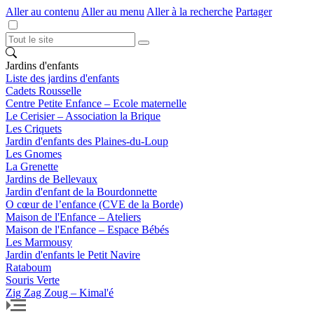
Aller au contenu
Aller au menu
Aller à la recherche
Partager
Jardins d'enfants
Liste des jardins d'enfants
Cadets Rousselle
Centre Petite Enfance – Ecole maternelle
Le Cerisier – Association la Brique
Les Criquets
Jardin d'enfants des Plaines-du-Loup
Les Gnomes
La Grenette
Jardins de Bellevaux
Jardin d'enfant de la Bourdonnette
O cœur de l’enfance (CVE de la Borde)
Maison de l'Enfance – Ateliers
Maison de l'Enfance – Espace Bébés
Les Marmousy
Jardin d'enfants le Petit Navire
Rataboum
Souris Verte
Zig Zag Zoug – Kimal'é