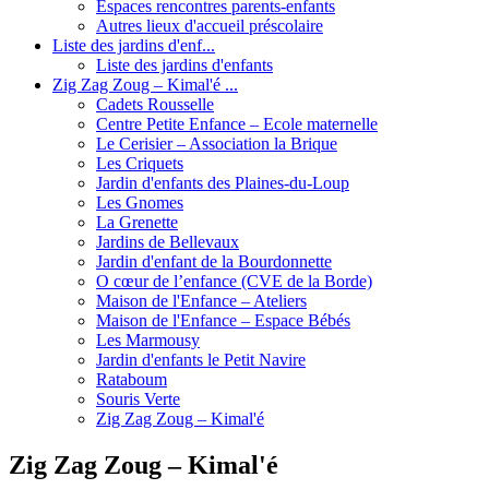
Espaces rencontres parents-enfants
Autres lieux d'accueil préscolaire
Liste des jardins d'enf...
Liste des jardins d'enfants
Zig Zag Zoug – Kimal'é ...
Cadets Rousselle
Centre Petite Enfance – Ecole maternelle
Le Cerisier – Association la Brique
Les Criquets
Jardin d'enfants des Plaines-du-Loup
Les Gnomes
La Grenette
Jardins de Bellevaux
Jardin d'enfant de la Bourdonnette
O cœur de l’enfance (CVE de la Borde)
Maison de l'Enfance – Ateliers
Maison de l'Enfance – Espace Bébés
Les Marmousy
Jardin d'enfants le Petit Navire
Rataboum
Souris Verte
Zig Zag Zoug – Kimal'é
Zig Zag Zoug – Kimal'é