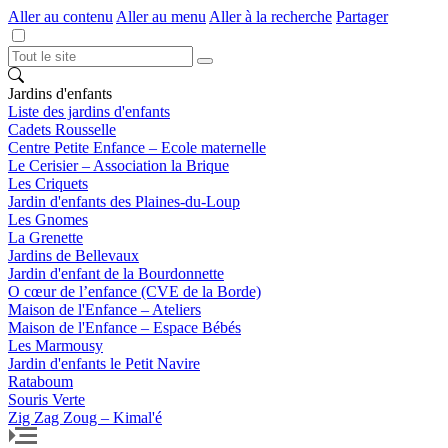
Aller au contenu
Aller au menu
Aller à la recherche
Partager
Jardins d'enfants
Liste des jardins d'enfants
Cadets Rousselle
Centre Petite Enfance – Ecole maternelle
Le Cerisier – Association la Brique
Les Criquets
Jardin d'enfants des Plaines-du-Loup
Les Gnomes
La Grenette
Jardins de Bellevaux
Jardin d'enfant de la Bourdonnette
O cœur de l’enfance (CVE de la Borde)
Maison de l'Enfance – Ateliers
Maison de l'Enfance – Espace Bébés
Les Marmousy
Jardin d'enfants le Petit Navire
Rataboum
Souris Verte
Zig Zag Zoug – Kimal'é