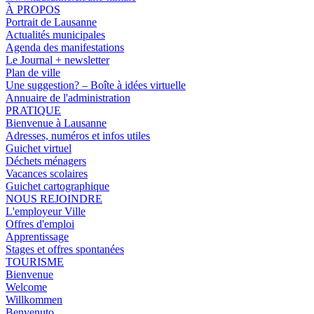
À PROPOS
Portrait de Lausanne
Actualités municipales
Agenda des manifestations
Le Journal + newsletter
Plan de ville
Une suggestion? – Boîte à idées virtuelle
Annuaire de l'administration
PRATIQUE
Bienvenue à Lausanne
Adresses, numéros et infos utiles
Guichet virtuel
Déchets ménagers
Vacances scolaires
Guichet cartographique
NOUS REJOINDRE
L'employeur Ville
Offres d'emploi
Apprentissage
Stages et offres spontanées
TOURISME
Bienvenue
Welcome
Willkommen
Benvenuto