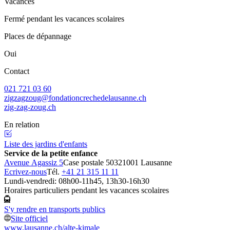
Vacances
Fermé pendant les vacances scolaires
Places de dépannage
Oui
Contact
021 721 03 60
zigzagzoug@fondationcrechedelausanne.ch
zig-zag-zoug.ch
En relation
Liste des jardins d'enfants
Service de la petite enfance
Avenue Agassiz 5
Case postale 5032
1001 Lausanne
Ecrivez-nous
Tél.
+41 21 315 11 11
Lundi-vendredi: 08h00-11h45, 13h30-16h30
Horaires particuliers pendant les vacances scolaires
S'y rendre en transports publics
Site officiel
www.lausanne.ch
/alte-kimale