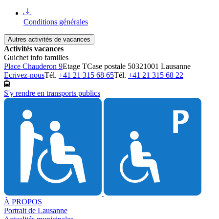
Conditions générales
Autres activités de vacances
Activités vacances
Guichet info familles
Place Chauderon 9
Etage T
Case postale 5032
1001 Lausanne
Ecrivez-nous
Tél.
+41 21 315 68 65
Tél.
+41 21 315 68 22
S'y rendre en transports publics
À PROPOS
Portrait de Lausanne