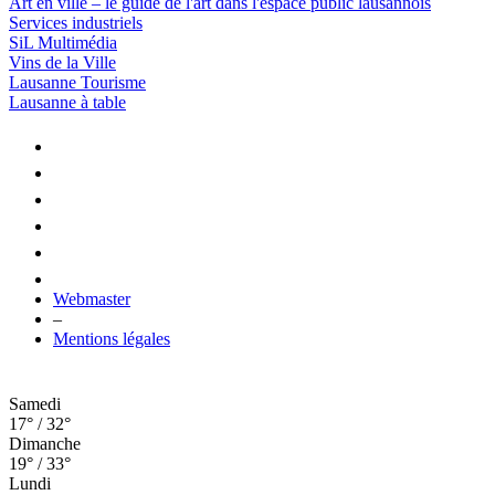
Art en ville – le guide de l'art dans l'espace public lausannois
Services industriels
SiL Multimédia
Vins de la Ville
Lausanne Tourisme
Lausanne à table
Webmaster
–
Mentions légales
Samedi
17° / 32°
Dimanche
19° / 33°
Lundi