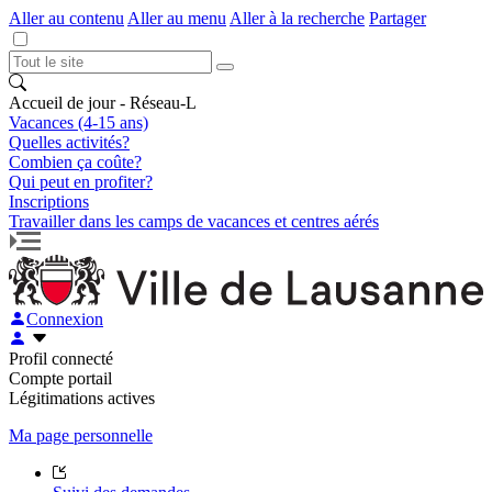
Aller au contenu
Aller au menu
Aller à la recherche
Partager
Accueil de jour - Réseau-L
Vacances (4-15 ans)
Quelles activités?
Combien ça coûte?
Qui peut en profiter?
Inscriptions
Travailler dans les camps de vacances et centres aérés
Connexion
Profil connecté
Compte portail
Légitimations actives
Ma page personnelle