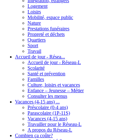
Intégration, étrangers
Logement
Loisirs
Mobilité, espace public
Nature
Prestations funéraires
Propreté et déchets
Quartiers
Sport
Travail
Accueil de jour - Résea...
Accueil de jour - Réseau-L
Scolarité
Santé et prévention
Familles
Culture, loisirs et vacances
Enfance – Jeunesse – Métier
Consulter les menus
Vacances (4-15 ans) ...
Préscolaire (0-4 ans)
Parascolaire (1P-11S)
Vacances (4-15 ans)
Travailler pour le Réseau-L
A propos du Réseau-L
Combien ça coûte?