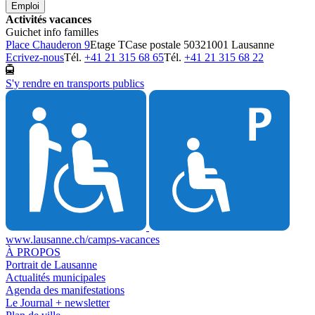
Emploi
Activités vacances
Guichet info familles
Place Chauderon 9
Etage T
Case postale 5032
1001 Lausanne
Ecrivez-nous
Tél.
+41 21 315 68 65
Tél.
+41 21 315 68 22
S'y rendre en transports publics
www.lausanne.ch
/camps-vacances
À PROPOS
Portrait de Lausanne
Actualités municipales
Agenda des manifestations
Le Journal + newsletter