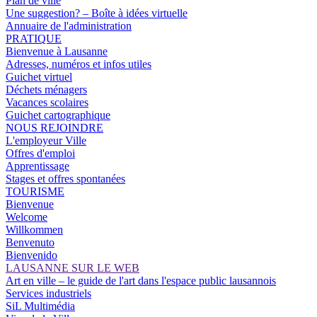
Plan de ville
Une suggestion? – Boîte à idées virtuelle
Annuaire de l'administration
PRATIQUE
Bienvenue à Lausanne
Adresses, numéros et infos utiles
Guichet virtuel
Déchets ménagers
Vacances scolaires
Guichet cartographique
NOUS REJOINDRE
L'employeur Ville
Offres d'emploi
Apprentissage
Stages et offres spontanées
TOURISME
Bienvenue
Welcome
Willkommen
Benvenuto
Bienvenido
LAUSANNE SUR LE WEB
Art en ville – le guide de l'art dans l'espace public lausannois
Services industriels
SiL Multimédia