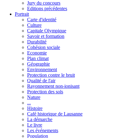
Jury du concours
Editions précédentes
Portrait
Carte d'identité
Culture
Capitale Olympique
Savoir et formation
Durabilité
Cohésion sociale
Economie
Plan climat
Géographie
Environnement
Protection contre le bruit
Qualité de l'air
Rayonnement non-ionisant
Protection des sols
Nature
...
Histoire
Café historique de Lausanne
La démarche
Le livre
Les événements
Population