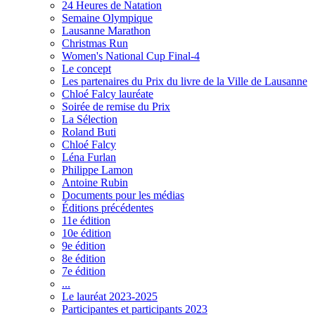
24 Heures de Natation
Semaine Olympique
Lausanne Marathon
Christmas Run
Women's National Cup Final-4
Le concept
Les partenaires du Prix du livre de la Ville de Lausanne
Chloé Falcy lauréate
Soirée de remise du Prix
La Sélection
Roland Buti
Chloé Falcy
Léna Furlan
Philippe Lamon
Antoine Rubin
Documents pour les médias
Éditions précédentes
11e édition
10e édition
9e édition
8e édition
7e édition
...
Le lauréat 2023-2025
Participantes et participants 2023