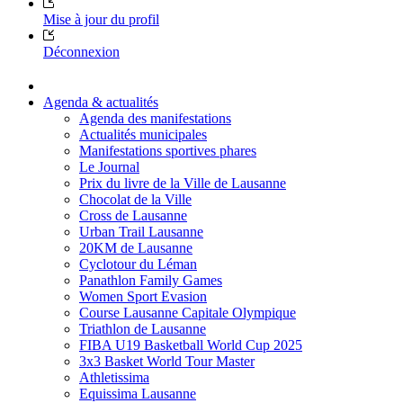
Mise à jour du profil
Déconnexion
Agenda & actualités
Agenda des manifestations
Actualités municipales
Manifestations sportives phares
Le Journal
Prix du livre de la Ville de Lausanne
Chocolat de la Ville
Cross de Lausanne
Urban Trail Lausanne
20KM de Lausanne
Cyclotour du Léman
Panathlon Family Games
Women Sport Evasion
Course Lausanne Capitale Olympique
Triathlon de Lausanne
FIBA U19 Basketball World Cup 2025
3x3 Basket World Tour Master
Athletissima
Equissima Lausanne