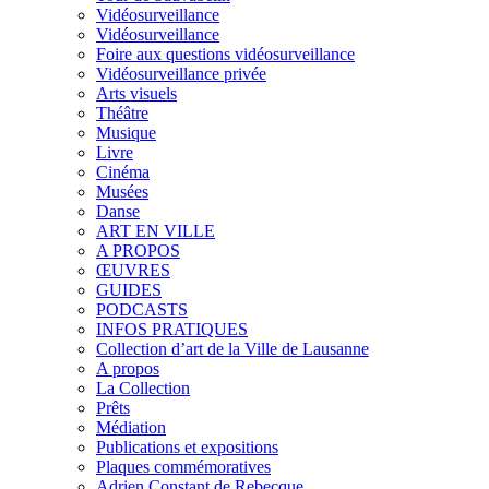
Vidéosurveillance
Vidéosurveillance
Foire aux questions vidéosurveillance
Vidéosurveillance privée
Arts visuels
Théâtre
Musique
Livre
Cinéma
Musées
Danse
ART EN VILLE
A PROPOS
ŒUVRES
GUIDES
PODCASTS
INFOS PRATIQUES
Collection d’art de la Ville de Lausanne
A propos
La Collection
Prêts
Médiation
Publications et expositions
Plaques commémoratives
Adrien Constant de Rebecque