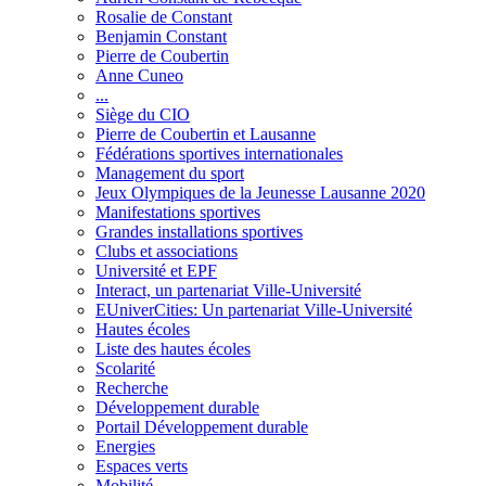
Rosalie de Constant
Benjamin Constant
Pierre de Coubertin
Anne Cuneo
...
Siège du CIO
Pierre de Coubertin et Lausanne
Fédérations sportives internationales
Management du sport
Jeux Olympiques de la Jeunesse Lausanne 2020
Manifestations sportives
Grandes installations sportives
Clubs et associations
Université et EPF
Interact, un partenariat Ville-Université
EUniverCities: Un partenariat Ville-Université
Hautes écoles
Liste des hautes écoles
Scolarité
Recherche
Développement durable
Portail Développement durable
Energies
Espaces verts
Mobilité