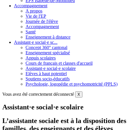
EPS Isabelle-de-Montolieu
Accompagnement
A propos
Vie de l'EP
Journée de l'élève
Accompagnement
Santé
Enseignement à distance
Assistant·e social·e sc...
Concept 360° cantonal
Enseignement spécialisé
Appuis scolaires
Cours de français et classes d'accueil
Assistant·e social·e scolaire
Elèves à haut potentiel
Soutiens socio-éducatifs
Psychologie, logopédie et psychomotricité (PPLS)
Vous avez été correctement déconnecté
X
Assistant·e social·e scolaire
L’assistante sociale est à la disposition des
familles, des enseignants et des élèves