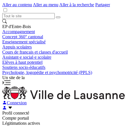
Aller au contenu
Aller au menu
Aller à la recherche
Partager
EP d'Entre-Bois
Accompagnement
Concept 360° cantonal
Enseignement spécialisé
Appuis scolaires
Cours de français et classes d'accueil
Assistant·e social·e scolaire
Elèves à haut potentiel
Soutiens socio-éducatifs
Psychologie, logopédie et psychomotricité (PPLS)
Un site de la
Connexion
Profil connecté
Compte portail
Légitimations actives