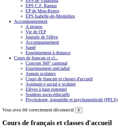
EPS de Villamont
EPS C.F. Ramuz
EP de Mon-Repos
EPS Isabelle-de-Montolieu
Accompagnement
A propos
Vie de l'EP
Journée de l'élève
Accompagnement
Santé
Enseignement à distance
Cours de français et cl...
Concept 360° cantonal
Enseignement spécialisé
Appuis scolaires
Cours de français et classes d'accueil
Assistant·e social·e scolaire
Elèves à haut potentiel
Soutiens socio-éducatifs
Psychologie, logopédie et psychomotricité (PPLS)
Vous avez été correctement déconnecté
X
Cours de français et classes d'accueil