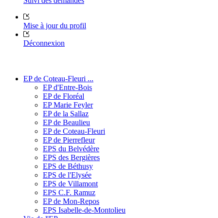
Suivi des demandes
Mise à jour du profil
Déconnexion
EP de Coteau-Fleuri ...
EP d'Entre-Bois
EP de Floréal
EP Marie Feyler
EP de la Sallaz
EP de Beaulieu
EP de Coteau-Fleuri
EP de Pierrefleur
EPS du Belvédère
EPS des Bergières
EPS de Béthusy
EPS de l'Elysée
EPS de Villamont
EPS C.F. Ramuz
EP de Mon-Repos
EPS Isabelle-de-Montolieu