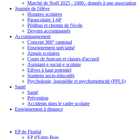
Marché de Noël 2025 : 1000.- donnés à une association
Journée de l'élève
Horaires scolaires
Parascolaire 1-6P
Pédibus et chemin de l'école
Devoirs accompagnés
Accompagnement
Concept 360° cantonal
Enseignement spécialisé
Appuis scolaires
Cours de français et classes d'accueil
Assistant·e social·e scolaire
Elèves à haut potentiel
Soutiens socio-éducatifs
Psychologie, logopédie et psychomotricité (PPLS)
Santé
Santé
Prévention
Accidents dans le cadre scolaire
Enseignement à distance
EP de Floréal
EP d'Entre-Bois