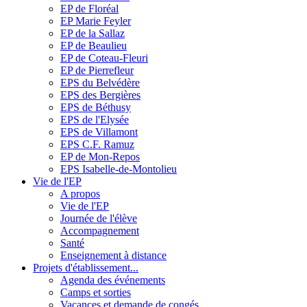
EP de Floréal
EP Marie Feyler
EP de la Sallaz
EP de Beaulieu
EP de Coteau-Fleuri
EP de Pierrefleur
EPS du Belvédère
EPS des Bergières
EPS de Béthusy
EPS de l'Elysée
EPS de Villamont
EPS C.F. Ramuz
EP de Mon-Repos
EPS Isabelle-de-Montolieu
Vie de l'EP
A propos
Vie de l'EP
Journée de l'élève
Accompagnement
Santé
Enseignement à distance
Projets d'établissement...
Agenda des événements
Camps et sorties
Vacances et demande de congés