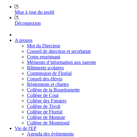
Mise à jour du profil
Déconnexion
A propos
Mot du Directeur
Conseil de direction et secrétariat
Corps enseignant
Mémento d’information aux parents
Bâtiments scolaires
Commission de Floréal
Conseil des élèves
Règlements et chartes
Collège de la Bourdonnette
Collège de Cour
Collège des Figuiers
Collège de Tivoli
Collège de Floréal
Collège de Montoie
Collège de Montriond
Vie de l'EP
Agenda des événements