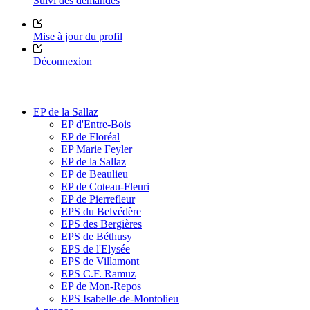
Suivi des demandes
Mise à jour du profil
Déconnexion
EP de la Sallaz
EP d'Entre-Bois
EP de Floréal
EP Marie Feyler
EP de la Sallaz
EP de Beaulieu
EP de Coteau-Fleuri
EP de Pierrefleur
EPS du Belvédère
EPS des Bergières
EPS de Béthusy
EPS de l'Elysée
EPS de Villamont
EPS C.F. Ramuz
EP de Mon-Repos
EPS Isabelle-de-Montolieu