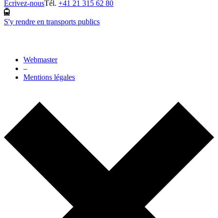
Ecrivez-nous
Tél.
+41 21 315 62 80
S'y rendre en transports publics
Webmaster
–
Mentions légales