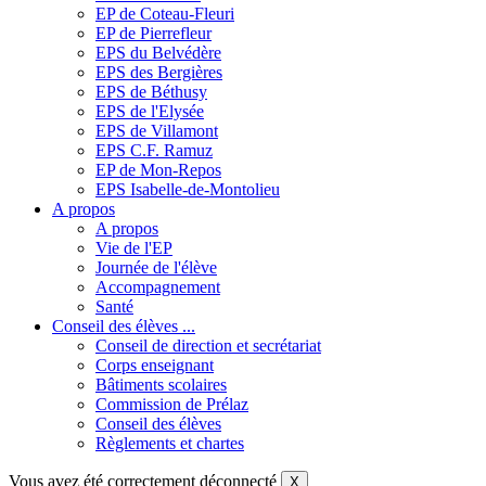
EP de Coteau-Fleuri
EP de Pierrefleur
EPS du Belvédère
EPS des Bergières
EPS de Béthusy
EPS de l'Elysée
EPS de Villamont
EPS C.F. Ramuz
EP de Mon-Repos
EPS Isabelle-de-Montolieu
A propos
A propos
Vie de l'EP
Journée de l'élève
Accompagnement
Santé
Conseil des élèves ...
Conseil de direction et secrétariat
Corps enseignant
Bâtiments scolaires
Commission de Prélaz
Conseil des élèves
Règlements et chartes
Vous avez été correctement déconnecté
X