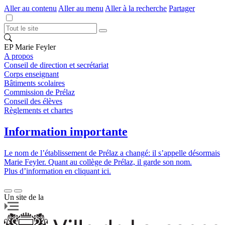
Aller au contenu
Aller au menu
Aller à la recherche
Partager
EP Marie Feyler
A propos
Conseil de direction et secrétariat
Corps enseignant
Bâtiments scolaires
Commission de Prélaz
Conseil des élèves
Règlements et chartes
Information importante
Le nom de l’établissement de Prélaz a changé: il s’appelle désormais
Marie Feyler. Quant au collège de Prélaz, il garde son nom.
Plus d’information en cliquant ici.
Un site de la