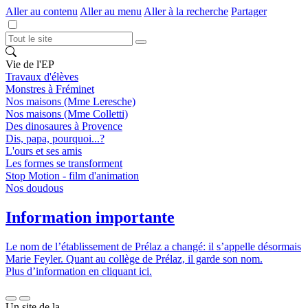
Aller au contenu
Aller au menu
Aller à la recherche
Partager
Vie de l'EP
Travaux d'élèves
Monstres à Fréminet
Nos maisons (Mme Leresche)
Nos maisons (Mme Colletti)
Des dinosaures à Provence
Dis, papa, pourquoi...?
L'ours et ses amis
Les formes se transforment
Stop Motion - film d'animation
Nos doudous
Information importante
Le nom de l’établissement de Prélaz a changé: il s’appelle désormais
Marie Feyler. Quant au collège de Prélaz, il garde son nom.
Plus d’information en cliquant ici.
Un site de la