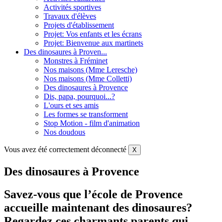
Activités sportives
Travaux d'élèves
Projets d'établissement
Projet: Vos enfants et les écrans
Projet: Bienvenue aux martinets
Des dinosaures à Proven...
Monstres à Fréminet
Nos maisons (Mme Leresche)
Nos maisons (Mme Colletti)
Des dinosaures à Provence
Dis, papa, pourquoi...?
L'ours et ses amis
Les formes se transforment
Stop Motion - film d'animation
Nos doudous
Vous avez été correctement déconnecté
X
Des dinosaures à Provence
Savez-vous que l’école de Provence
accueille maintenant des dinosaures?
Regardez ces charmants parents qui