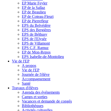
EP Marie Feyler
EP de la Sallaz
EP de Beaulieu
EP de Coteau-Fleuri
EP de Pierrefleur
EPS du Belvédère
EPS des Bergières
EPS de Béthusy
EPS de l'Elysée
EPS de Villamont
EPS C.F. Ramuz
EP de Mon-Repos
EPS Isabelle-de-Montolieu
Vie de l'EP
A propos
Vie de l'EP
Journée de l'élève
Accompagnement
Santé
Travaux d'élèves
Agenda des événements
Camps et sorties
Vacances et demande de congés
Bibliothèques
Activités culturelles