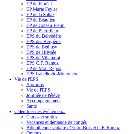
EP de Floréal
EP Marie Feyler
EP de la Sallaz
EP de Beaulieu
EP de Coteau-Fleuri
EP de Pierrefleur
EPS du Belvédère
EPS des Bergières
EPS de Béthusy
EPS de l'Elysée
EPS de Villamont
EPS C.F. Ramuz
EP de Mon-Repos
EPS Isabelle-de-Montolieu
Vie de l'EPS
A propos
Vie de l'EPS
Journée de l'élève
Accompagnement
Santé
Calendrier des événemen...
Camps et sorties
Vacances et demande de congés
Bibliothèque scolaire d’Entre-Bois et C.F. Ramuz
Options