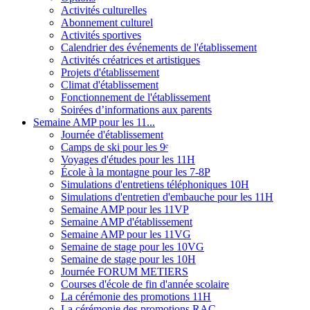
Activités culturelles
Abonnement culturel
Activités sportives
Calendrier des événements de l'établissement
Activités créatrices et artistiques
Projets d'établissement
Climat d'établissement
Fonctionnement de l'établissement
Soirées d’informations aux parents
Semaine AMP pour les 11...
Journée d'établissement
Camps de ski pour les 9ᵉ
Voyages d'études pour les 11H
École à la montagne pour les 7-8P
Simulations d'entretiens téléphoniques 10H
Simulations d'entretien d'embauche pour les 11H
Semaine AMP pour les 11VP
Semaine AMP d'établissement
Semaine AMP pour les 11VG
Semaine de stage pour les 10VG
Semaine de stage pour les 10H
Journée FORUM METIERS
Courses d'école de fin d'année scolaire
La cérémonie des promotions 11H
La cérémonie des promotions RAC