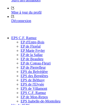
Suivi des demandes
Mise à jour du profil
Déconnexion
EPS C.F. Ramuz
EP d'Entre-Bois
EP de Floréal
EP Marie Feyler
EP de la Sallaz
EP de Beaulieu
EP de Coteau-Fleuri
EP de Pierrefleur
EPS du Belvédère
EPS des Bergières
EPS de Béthusy
EPS de l'Elysée
EPS de Villamont
EPS C.F. Ramuz
EP de Mon-Repos
EPS Isabelle-de-Montolieu