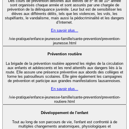
Des cours de prévention destinés aux élèves de 8
et de 10
année
sont organisés chaque année et sont assurés par une chargée de
prévention de la délinquance juvénile. Leur but est de sensibiliser les
élèves aux différents délits, tels que les violences, les vols, les
stupéfiants, le vandalisme, mais aussi la pédocriminalité et les dangers
d’Internet.
En savoir plus...
/vie-pratique/enfance-jeunesse-famille/sante-prevention/prevention-
jeunesse.html
Prévention routière
La brigade de la prévention routière apprend les règles de la circulation
aux enfants et adolescents et les rend attentifs aux dangers liés à la
route. Elle assure une présence préventive aux abords des collèges et
forme les patrouilleurs scolaires. Elle gère également les campagnes
de prévention et participe aux grandes manifestations lausannoises.
En savoir plus...
/vie-pratique/enfance-jeunesse-famille/sante-prevention/prevention-
routiere.html
Développement de l'enfant
Tout au long de son parcours de vie, l'enfant est confronté à de
multiples changements anatomiques, physiologiques et