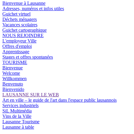
Bienvenue à Lausanne
Adresses, numéros et infos utiles
Guichet virtuel
Déchets ménagers
Vacances scolaires
Guichet cartographique
NOUS REJOINDRE
L'employeur Ville
Offres d'emploi
Apprentissage
Stages et offres spontanées
TOURISME
Bienvenue
Welcome
Willkommen
Benvenuto
Bienvenido
LAUSANNE SUR LE WEB
Art en ville – le guide de l'art dans l'espace public lausannois
Services industriels
SiL Multimédia
Vins de la Ville
Lausanne Tourisme
Lausanne à table