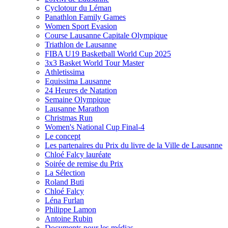
Cyclotour du Léman
Panathlon Family Games
Women Sport Evasion
Course Lausanne Capitale Olympique
Triathlon de Lausanne
FIBA U19 Basketball World Cup 2025
3x3 Basket World Tour Master
Athletissima
Equissima Lausanne
24 Heures de Natation
Semaine Olympique
Lausanne Marathon
Christmas Run
Women's National Cup Final-4
Le concept
Les partenaires du Prix du livre de la Ville de Lausanne
Chloé Falcy lauréate
Soirée de remise du Prix
La Sélection
Roland Buti
Chloé Falcy
Léna Furlan
Philippe Lamon
Antoine Rubin
Documents pour les médias