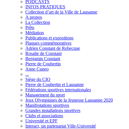
PODCASTS
INFOS PRATIQUES
Collection d’art de la Ville de Lausanne
A propos
La Collection
Prêts
Médiation
Publications et expositions
Plaques commémoratives
Adrien Constant de Rebecque
Rosalie de Constant
Benjamin Constant
Pierre de Coubertin
Anne Cuneo
...
Siège du CIO
Pierre de Coubertin et Lausanne
Fédérations sportives internationales
Management du sport
Jeux Olympiques de la Jeunesse Lausanne 2020
Manifestations sportives
Grandes installations sportives
Clubs et associations
Université et EPF
Interact, un partenariat Ville-Université