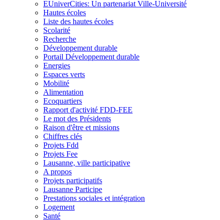
EUniverCities: Un partenariat Ville-Université
Hautes écoles
Liste des hautes écoles
Scolarité
Recherche
Développement durable
Portail Développement durable
Energies
Espaces verts
Mobilité
Alimentation
Ecoquartiers
Rapport d'activité FDD-FEE
Le mot des Présidents
Raison d'être et missions
Chiffres clés
Projets Fdd
Projets Fee
Lausanne, ville participative
A propos
Projets participatifs
Lausanne Participe
Prestations sociales et intégration
Logement
Santé