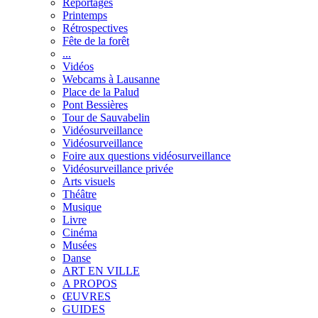
Reportages
Printemps
Rétrospectives
Fête de la forêt
...
Vidéos
Webcams à Lausanne
Place de la Palud
Pont Bessières
Tour de Sauvabelin
Vidéosurveillance
Vidéosurveillance
Foire aux questions vidéosurveillance
Vidéosurveillance privée
Arts visuels
Théâtre
Musique
Livre
Cinéma
Musées
Danse
ART EN VILLE
A PROPOS
ŒUVRES
GUIDES