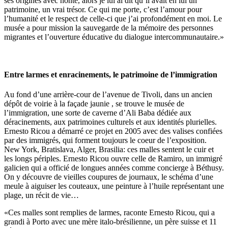
ses origines avec honte, alors je lui ai dit qu’il avait en lui un
patrimoine, un vrai trésor. Ce qui me porte, c’est l’amour pour
l’humanité et le respect de celle-ci que j’ai profondément en moi. Le
musée a pour mission la sauvegarde de la mémoire des personnes
migrantes et l’ouverture éducative du dialogue intercommunautaire.»
Entre larmes et enracinements, le patrimoine de l’immigration
Au fond d’une arrière-cour de l’avenue de Tivoli, dans un ancien
dépôt de voirie à la façade jaunie , se trouve le musée de
l’immigration, une sorte de caverne d’Ali Baba dédiée aux
déracinements, aux patrimoines culturels et aux identités plurielles.
Ernesto Ricou a démarré ce projet en 2005 avec des valises confiées
par des immigrés, qui forment toujours le coeur de l’exposition.
New York, Bratislava, Alger, Brasilia: ces malles sentent le cuir et
les longs périples. Ernesto Ricou ouvre celle de Ramiro, un immigré
galicien qui a officié de longues années comme concierge à Béthusy.
On y découvre de vieilles coupures de journaux, le schéma d’une
meule à aiguiser les couteaux, une peinture à l’huile représentant une
plage, un récit de vie…
«Ces malles sont remplies de larmes, raconte Ernesto Ricou, qui a
grandi à Porto avec une mère italo-brésilienne, un père suisse et 11