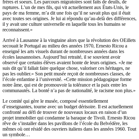
frères et soeurs. Les parcours migratoires sont faits de deuils, de
ruptures. L’un de mes fils, qui vit actuellement aux États-Unis, le
pays de ma femme, m’a dit une fois qu’il ne savait plus qui il était
avec toutes ses origines. Je lui ai répondu qu’au-delà des différences,
il y avait une culture universelle en laquelle tous les humains se
reconnaissent.»
Arrivé à Lausanne à la vingtaine alors que la révolution des OEillets
secouait le Portugal au milieu des années 1970, Ernesto Ricou a
enseigné les arts visuels durant de nombreuses années dans les
écoles lausannoises. Aujourd’hui retraité, il se souvient avoir
observé que certains élèves avaient honte de leurs origines. «Je me
suis dit qu’il fallait faire quelque chose, valoriser ces héritages, ne
pas les oublier.» Son petit musée reçoit de nombreuses classes, de
l’école enfantine à l’université. «Cette mission pédagogique forme
notre âme, qui est de promouvoir la tolérance et la paix entre les
communautés. La bonté n’a pas de nationalité, le racisme non plus.»
Le comité qui gère le musée, composé essentiellement
d’enseignantes, tourne avec un budget dérisoire. Il est actuellement
confronté au défi de trouver de nouveaux locaux en raison d’un
projet immobilier qui condamne la baraque de Tivoli. Ernesto Ricou
rêve de s’installer dans les pavillons de l’école du Belvédère, les
mêmes où ont résidé des ouvriers italiens dans les années 1960. Tout
un symbole…