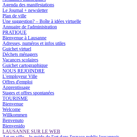
Agenda des manifestations
Le Journal + newsletter
Plan de ville
Une suggestion? – Boîte à idées virtuelle
Annuaire de l'administration
PRATIQUE
Bienvenue à Lausanne
Adresses, numéros et infos utiles
Guichet virtuel
Déchets ménagers
Vacances scolaires
Guichet cartographique
NOUS REJOINDRE
L'employeur Ville
Offres d'emploi
Apprentissage
Stages et offres spontanées
TOURISME
Bienvenue
Welcome
Willkommen
Benvenuto
Bienvenido
LAUSANNE SUR LE WEB
Art en ville – le guide de l'art dans l'espace public lausannois