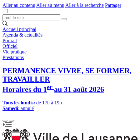
Aller au contenu
Aller au menu
Aller à la recherche
Partager
Accueil principal
Agenda & actualités
Portrait
Officiel
Vie pratique
Prestations
PERMANENCE VIVRE, SE FORMER,
TRAVAILLER
er
Horaires du 1
au 31 août 2026
Tous les lundis:
de 17h à 19h
Samedi
: annulé