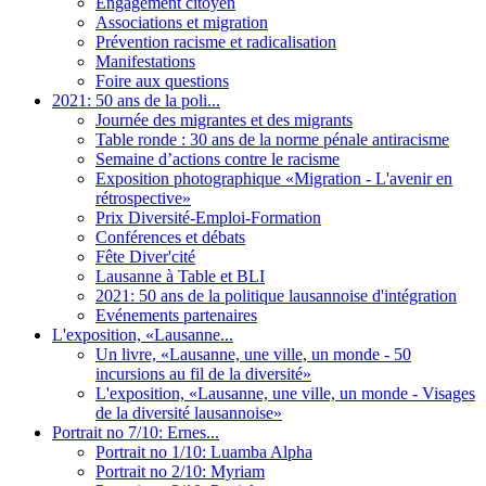
Engagement citoyen
Associations et migration
Prévention racisme et radicalisation
Manifestations
Foire aux questions
2021: 50 ans de la poli...
Journée des migrantes et des migrants
Table ronde : 30 ans de la norme pénale antiracisme
Semaine d’actions contre le racisme
Exposition photographique «Migration - L'avenir en
rétrospective»
Prix Diversité-Emploi-Formation
Conférences et débats
Fête Diver'cité
Lausanne à Table et BLI
2021: 50 ans de la politique lausannoise d'intégration
Evénements partenaires
L'exposition, «Lausanne...
Un livre, «Lausanne, une ville, un monde - 50
incursions au fil de la diversité»
L'exposition, «Lausanne, une ville, un monde - Visages
de la diversité lausannoise»
Portrait no 7/10: Ernes...
Portrait no 1/10: Luamba Alpha
Portrait no 2/10: Myriam