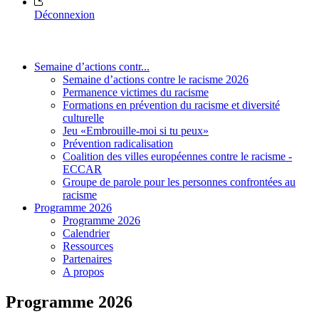
Déconnexion
Semaine d’actions contr...
Semaine d’actions contre le racisme 2026
Permanence victimes du racisme
Formations en prévention du racisme et diversité
culturelle
Jeu «Embrouille-moi si tu peux»
Prévention radicalisation
Coalition des villes européennes contre le racisme -
ECCAR
Groupe de parole pour les personnes confrontées au
racisme
Programme 2026
Programme 2026
Calendrier
Ressources
Partenaires
A propos
Programme 2026