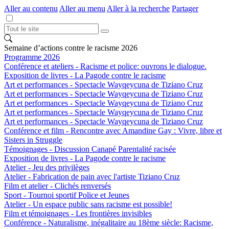
Aller au contenu
Aller au menu
Aller à la recherche
Partager
Semaine d’actions contre le racisme 2026
Programme 2026
Conférence et ateliers - Racisme et police: ouvrons le dialogue.
Exposition de livres - La Pagode contre le racisme
Art et performances - Spectacle Wayqeycuna de Tiziano Cruz
Art et performances - Spectacle Wayqeycuna de Tiziano Cruz
Art et performances - Spectacle Wayqeycuna de Tiziano Cruz
Art et performances - Spectacle Wayqeycuna de Tiziano Cruz
Art et performances - Spectacle Wayqeycuna de Tiziano Cruz
Conférence et film - Rencontre avec Amandine Gay : Vivre, libre et
Sisters in Struggle
Témoignages - Discussion Canapé Parentalité racisée
Exposition de livres - La Pagode contre le racisme
Atelier - Jeu des privilèges
Atelier - Fabrication de pain avec l'artiste Tiziano Cruz
Film et atelier - Clichés renversés
Sport - Tournoi sportif Police et Jeunes
Atelier - Un espace public sans racisme est possible!
Film et témoignages - Les frontières invisibles
Conférence - Naturalisme, inégalitaire au 18ème siècle: Racisme,