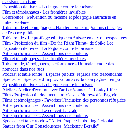
classisme, sexisme
Exposition de livres - La Pagode contre le racisme
Film et témoignages - Les frontières invisibles
Conférence - Prévention du racisme et pédagogie antiraciste en
milieu scolaire
Table ronde et témoignages - Habiter la ville: migrations et usages
de l'espace public
Table ronde - Le profilage ethnique en Suisse: enjeux et perspectives
Film - Projection du film «Do the Right Thing» de Spike Lee
Exposition de livres - La Pagode contre le racisme
Art et performances - Assemblons nos couleurs
Film et témoignages - Les frontières invisibles
Table ronde, témoignages, performance - Un malentendu: des
nomades dans nos rues
Podcast et table ronde - Espaces publics, regards afro-descendants
Spectacle - Spectacle d’improvisation avec la Compagnie Tempo
Exposition de livres - La Pagode contre le racisme
Atelier - Atelier d'écriture avec l'artiste Younes Da Fonky Effect
Film - Projection du documentaire «Je suis Noires» à la Pagode
Films et témoignages - Favoriser l’inclusion des personnes réfugiées
Art et performances - Assemblons nos couleurs
Art et performances - Le concert La Gale
Art et performances - Assemblons nos couleurs
Spectacle et table ronde - "Autothérapie : Unbolting Colonial
Statues from Our Consciousness, Mackenzy Bergile"