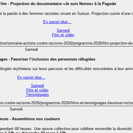
Film - Projection du documentaire «Je suis Noires» à la Pagode
a parole à des femmes racisées vivant en Suisse. Projection suivie d’une dis
En savoir plus...
Samedi
Film et vidéo
isation/semaine-actions-contre-racisme-2026/programme-2026/film-projection-du
Samedi
ges - Favoriser l’inclusion des personnes réfugiées
ugiés érythréens sur leurs parcours et les difficultés rencontrées à leur arri
En savoir plus...
Samedi
Film et vidéo
Témoignages
tions-contre-racisme-2026/programme-2026/films-et-temoignages-favoriser-incl
Samedi
ances - Assemblons nos couleurs
 pendant 48 heures. Une œuvre collective pour célébrer ensemble la diversité.