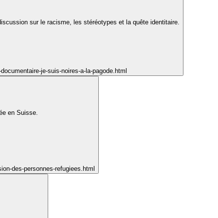
cussion sur le racisme, les stéréotypes et la quête identitaire.
-documentaire-je-suis-noires-a-la-pagode.html
vée en Suisse.
usion-des-personnes-refugiees.html