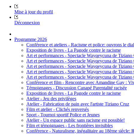
Mise à jour du profil
Déconnexion
Programme 2026
Conférence et ateliers - Racisme et police: ouvrons le dia
Exposition de livres - La Pagode contre le racisme
Art et performances - Spectacle Wayqeycuna de Tiziano
Art et performances - Spectacle Wayqeycuna de Tiziano
Art et performances - Spectacle Wayqeycuna de Tiziano
Art et performances - Spectacle Wayqeycuna de Tiziano
Art et performances - Spectacle Wayqeycuna de Tiziano
Conférence et film - Rencontre avec Amandine Gay : Vivre
Témoignages - Discussion Canapé Parentalité racisée
Exposition de livres - La Pagode contre le racisme
Atelier - Jeu des privilèges
Atelier - Fabrication de pain avec l'artiste Tiziano Cruz
Film et atelier - Clichés renversés
Sport - Tournoi sportif Police et Jeunes
Atelier - Un espace public sans racisme est possible!
Film et témoignages - Les frontières invisibles
Conférence - Naturalisme, inégalitaire au 18ème siècle: 