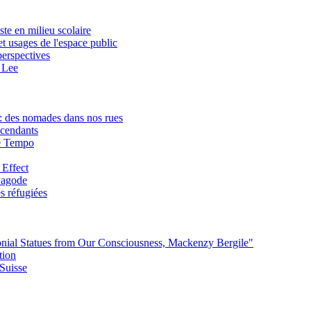
te en milieu scolaire
et usages de l'espace public
perspectives
 Lee
: des nomades dans nos rues
scendants
ie Tempo
 Effect
 Pagode
s réfugiées
lonial Statues from Our Consciousness, Mackenzy Bergile"
tion
Suisse