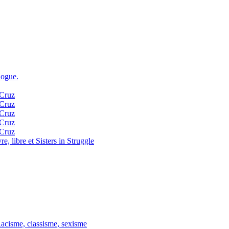
logue.
 Cruz
 Cruz
 Cruz
 Cruz
 Cruz
, libre et Sisters in Struggle
Racisme, classisme, sexisme