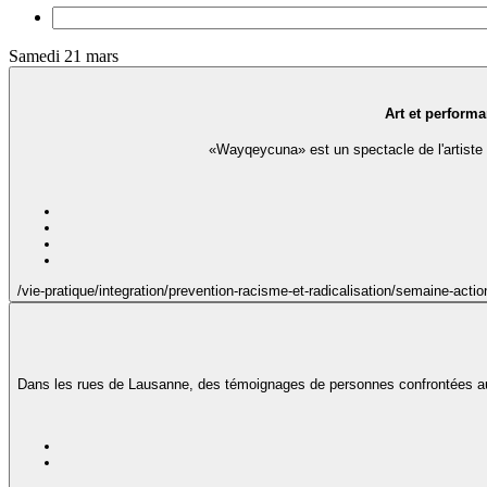
Samedi 21 mars
Art et perform
«Wayqeycuna» est un spectacle de l'artiste 
/vie-pratique/integration/prevention-racisme-et-radicalisation/semaine-a
Dans les rues de Lausanne, des témoignages de personnes confrontées au rac