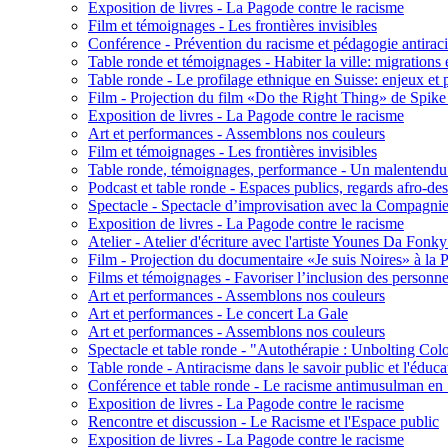
Exposition de livres - La Pagode contre le racisme
Film et témoignages - Les frontières invisibles
Conférence - Prévention du racisme et pédagogie antiracis
Table ronde et témoignages - Habiter la ville: migrations 
Table ronde - Le profilage ethnique en Suisse: enjeux et 
Film - Projection du film «Do the Right Thing» de Spike
Exposition de livres - La Pagode contre le racisme
Art et performances - Assemblons nos couleurs
Film et témoignages - Les frontières invisibles
Table ronde, témoignages, performance - Un malentendu
Podcast et table ronde - Espaces publics, regards afro-de
Spectacle - Spectacle d’improvisation avec la Compagn
Exposition de livres - La Pagode contre le racisme
Atelier - Atelier d'écriture avec l'artiste Younes Da Fonky
Film - Projection du documentaire «Je suis Noires» à la
Films et témoignages - Favoriser l’inclusion des personne
Art et performances - Assemblons nos couleurs
Art et performances - Le concert La Gale
Art et performances - Assemblons nos couleurs
Spectacle et table ronde - "Autothérapie : Unbolting Co
Table ronde - Antiracisme dans le savoir public et l'éduca
Conférence et table ronde - Le racisme antimusulman en 
Exposition de livres - La Pagode contre le racisme
Rencontre et discussion - Le Racisme et l'Espace public
Exposition de livres - La Pagode contre le racisme