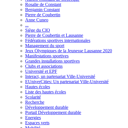
Rosalie de Constant
Benjamin Constant
Pierre de Coubertin
Anne Cuneo
...
Siège du CIO
Pierre de Coubertin et Lausanne
Fédérations sportives internationales
Management du sport
Jeux Olympiques de la Jeunesse Lausanne 2020
Manifestations sportives
Grandes installations sportives
Clubs et associations
Université et EPF
Interact, un partenariat Ville-Université
EUniverCities: Un partenariat Ville-Université
Hautes écoles
Liste des hautes écoles
Scolarité
Recherche
Développement durable
Portail Développement durable
Energies
Espaces verts
Mobilité