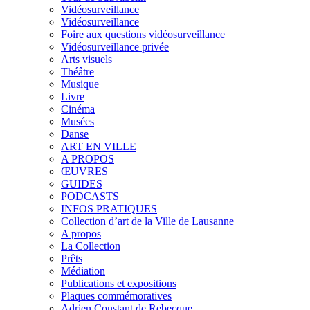
Vidéosurveillance
Vidéosurveillance
Foire aux questions vidéosurveillance
Vidéosurveillance privée
Arts visuels
Théâtre
Musique
Livre
Cinéma
Musées
Danse
ART EN VILLE
A PROPOS
ŒUVRES
GUIDES
PODCASTS
INFOS PRATIQUES
Collection d’art de la Ville de Lausanne
A propos
La Collection
Prêts
Médiation
Publications et expositions
Plaques commémoratives
Adrien Constant de Rebecque