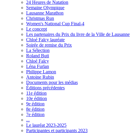
24 Heures de Natation
Semaine Olympique
Lausanne Marathon
Christmas Run
Women's National Cup Final-4
Le concept
Les partenaires du Prix du livre de la Ville de Lausanne
Chloé Falcy lauréate
Soirée de remise du Prix
La Sélection
Roland Buti
Chloé Falcy
Léna Furlan
Philippe Lamon
Antoine Rubin
Documents pour les médias
Éditions précédentes
11e édition
10e édition
9e édition
8e édition
7e édition
...
Le lauréat 2023-2025
Participantes et participants 2023