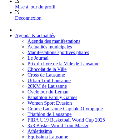
Mise à jour du profil
Déconnexion
Agenda & actualités
Agenda des manifestations
Actualités municipales
Manifestations sportives phares
Le Journal
Prix du livre de la Ville de Lausanne
Chocolat de la Ville
Cross de Lausanne
Urban Trail Lausanne
20KM de Lausanne
Cyclotour du Léman
Panathlon Family Games
Women Sport Evasion
Course Lausanne Capitale Olympique
Triathlon de Lausanne
FIBA U19 Basketball World Cup 2025
3x3 Basket World Tour Master
Athletissima
Equissima Lausanne