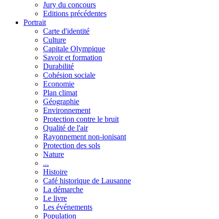
Jury du concours
Editions précédentes
Portrait
Carte d'identité
Culture
Capitale Olympique
Savoir et formation
Durabilité
Cohésion sociale
Economie
Plan climat
Géographie
Environnement
Protection contre le bruit
Qualité de l'air
Rayonnement non-ionisant
Protection des sols
Nature
...
Histoire
Café historique de Lausanne
La démarche
Le livre
Les événements
Population