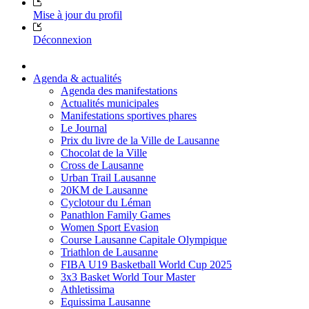
Mise à jour du profil
Déconnexion
Agenda & actualités
Agenda des manifestations
Actualités municipales
Manifestations sportives phares
Le Journal
Prix du livre de la Ville de Lausanne
Chocolat de la Ville
Cross de Lausanne
Urban Trail Lausanne
20KM de Lausanne
Cyclotour du Léman
Panathlon Family Games
Women Sport Evasion
Course Lausanne Capitale Olympique
Triathlon de Lausanne
FIBA U19 Basketball World Cup 2025
3x3 Basket World Tour Master
Athletissima
Equissima Lausanne