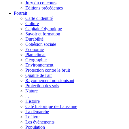
Jury du concours
Editions précédentes
Portrait
Carte d'identité
Culture
Capitale Olympique
Savoir et formation
Durabilité
Cohésion sociale
Economie
Plan climat
Géographie
Environnement
Protection contre le bruit
Qualité de l'air
Rayonnement non-ionisant
Protection des sols
Nature
...
Histoire
Café historique de Lausanne
La démarche
Le livre
Les événements
Population