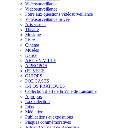
Vidéosurveillance
Vidéosurveillance
Foire aux questions vidéosurveillance
Vidéosurveillance privée
Arts visuels
Théâtre
Musique
Livre
Cinéma
Musées
Danse
ART EN VILLE
A PROPOS
ŒUVRES
GUIDES
PODCASTS
INFOS PRATIQUES
Collection d’art de la Ville de Lausanne
A propos
La Collection
Prêts
Médiation
Publications et expositions
Plaques commémoratives
Adrien Constant de Rebecque