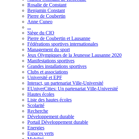
Rosalie de Constant
Benjamin Constant
Pierre de Coubertin
Anne Cuneo
...
Siège du CIO
Pierre de Coubertin et Lausanne
Fédérations sportives internationales
Management du sport
Jeux Olympiques de la Jeunesse Lausanne 2020
Manifestations sportives
Grandes installations sportives
Clubs et associations
Université et EPF
Interact, un partenariat Ville-Université
EUniverCities: Un partenariat Ville-Université
Hautes écoles
Liste des hautes écoles
Scolarité
Recherche
Développement durable
Portail Développement durable
Energies
Espaces verts
Mobilité