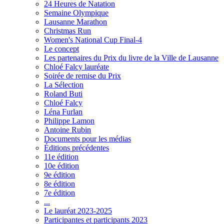
24 Heures de Natation
Semaine Olympique
Lausanne Marathon
Christmas Run
Women's National Cup Final-4
Le concept
Les partenaires du Prix du livre de la Ville de Lausanne
Chloé Falcy lauréate
Soirée de remise du Prix
La Sélection
Roland Buti
Chloé Falcy
Léna Furlan
Philippe Lamon
Antoine Rubin
Documents pour les médias
Éditions précédentes
11e édition
10e édition
9e édition
8e édition
7e édition
...
Le lauréat 2023-2025
Participantes et participants 2023