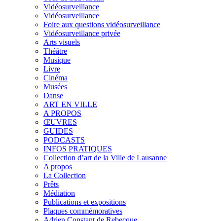
Vidéosurveillance
Vidéosurveillance
Foire aux questions vidéosurveillance
Vidéosurveillance privée
Arts visuels
Théâtre
Musique
Livre
Cinéma
Musées
Danse
ART EN VILLE
A PROPOS
ŒUVRES
GUIDES
PODCASTS
INFOS PRATIQUES
Collection d’art de la Ville de Lausanne
A propos
La Collection
Prêts
Médiation
Publications et expositions
Plaques commémoratives
Adrien Constant de Rebecque