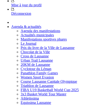
Mise à jour du profil
Déconnexion
Agenda & actualités
Agenda des manifestations
Actualités municipales
Manifestations sportives phares
Le Journal
Prix du livre de la Ville de Lausanne
Chocolat de la Ville
Cross de Lausanne
Urban Trail Lausanne
20KM de Lausanne
Cyclotour du Léman
Panathlon Family Games
Women Sport Evasion
Course Lausanne Capitale Olympique
Triathlon de Lausanne
FIBA U19 Basketball World Cup 2025
3x3 Basket World Tour Master
Athletissima
Equissima Lausanne