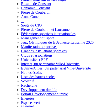
Rosalie de Constant
Benjamin Constant
Pierre de Coubertin
Anne Cuneo
...
Siège du CIO
Pierre de Coubertin et Lausanne
Fédérations sportives internationales
Management du sport
Jeux Olympiques de la Jeunesse Lausanne 2020
Manifestations sportives
Grandes installations sportives
Clubs et associations
Université et EPF
Interact, un partenariat Ville-Université
EUniverCities: Un partenariat Ville-Université
Hautes écoles
Liste des hautes écoles
Scolarité
Recherche
Développement durable
Portail Développement durable
Energies
Espaces verts
Mobilité