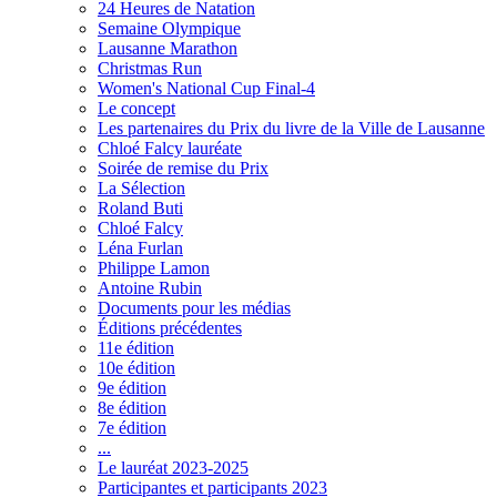
24 Heures de Natation
Semaine Olympique
Lausanne Marathon
Christmas Run
Women's National Cup Final-4
Le concept
Les partenaires du Prix du livre de la Ville de Lausanne
Chloé Falcy lauréate
Soirée de remise du Prix
La Sélection
Roland Buti
Chloé Falcy
Léna Furlan
Philippe Lamon
Antoine Rubin
Documents pour les médias
Éditions précédentes
11e édition
10e édition
9e édition
8e édition
7e édition
...
Le lauréat 2023-2025
Participantes et participants 2023