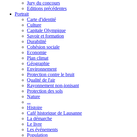
Jury du concours
Editions précédentes
Portrait
Carte d'identité
Culture
Capitale Olympique
Savoir et formation
Durabilité
Cohésion sociale
Economie
Plan climat
Géographie
Environnement
Protection contre le bruit
Qualité de l'air
Rayonnement non-ionisant
Protection des sols
Nature
...
Histoire
Café historique de Lausanne
La démarche
Le livre
Les événements
Population