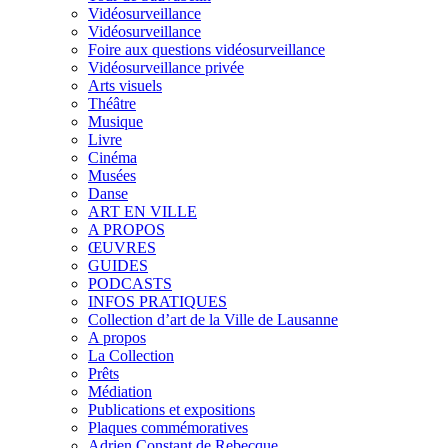
Vidéosurveillance
Vidéosurveillance
Foire aux questions vidéosurveillance
Vidéosurveillance privée
Arts visuels
Théâtre
Musique
Livre
Cinéma
Musées
Danse
ART EN VILLE
A PROPOS
ŒUVRES
GUIDES
PODCASTS
INFOS PRATIQUES
Collection d’art de la Ville de Lausanne
A propos
La Collection
Prêts
Médiation
Publications et expositions
Plaques commémoratives
Adrien Constant de Rebecque