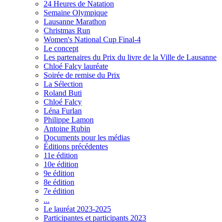
24 Heures de Natation
Semaine Olympique
Lausanne Marathon
Christmas Run
Women's National Cup Final-4
Le concept
Les partenaires du Prix du livre de la Ville de Lausanne
Chloé Falcy lauréate
Soirée de remise du Prix
La Sélection
Roland Buti
Chloé Falcy
Léna Furlan
Philippe Lamon
Antoine Rubin
Documents pour les médias
Éditions précédentes
11e édition
10e édition
9e édition
8e édition
7e édition
...
Le lauréat 2023-2025
Participantes et participants 2023