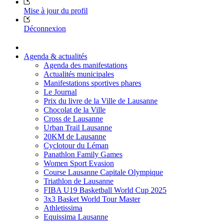
Mise à jour du profil
Déconnexion
Agenda & actualités
Agenda des manifestations
Actualités municipales
Manifestations sportives phares
Le Journal
Prix du livre de la Ville de Lausanne
Chocolat de la Ville
Cross de Lausanne
Urban Trail Lausanne
20KM de Lausanne
Cyclotour du Léman
Panathlon Family Games
Women Sport Evasion
Course Lausanne Capitale Olympique
Triathlon de Lausanne
FIBA U19 Basketball World Cup 2025
3x3 Basket World Tour Master
Athletissima
Equissima Lausanne