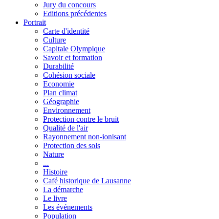
Jury du concours
Editions précédentes
Portrait
Carte d'identité
Culture
Capitale Olympique
Savoir et formation
Durabilité
Cohésion sociale
Economie
Plan climat
Géographie
Environnement
Protection contre le bruit
Qualité de l'air
Rayonnement non-ionisant
Protection des sols
Nature
...
Histoire
Café historique de Lausanne
La démarche
Le livre
Les événements
Population