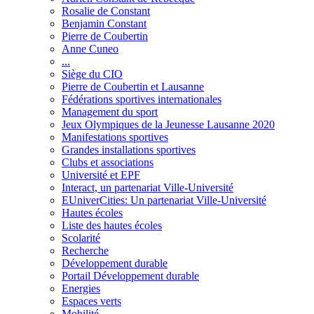
Rosalie de Constant
Benjamin Constant
Pierre de Coubertin
Anne Cuneo
...
Siège du CIO
Pierre de Coubertin et Lausanne
Fédérations sportives internationales
Management du sport
Jeux Olympiques de la Jeunesse Lausanne 2020
Manifestations sportives
Grandes installations sportives
Clubs et associations
Université et EPF
Interact, un partenariat Ville-Université
EUniverCities: Un partenariat Ville-Université
Hautes écoles
Liste des hautes écoles
Scolarité
Recherche
Développement durable
Portail Développement durable
Energies
Espaces verts
Mobilité