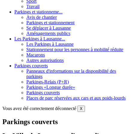
Sport
Travail
Parkings et stationneme...
Avis de chantier
Parkings et stationnement
Se déplacer à Lausanne
Aménagements publics
Les Parkings à Lausanne...
Les Parkings à Lausanne
Stationnement pour les personnes à mobilité réduite
Macarons
Autres autorisations
Parkings couverts
Panneaux d'informations sur la disponibilité des
parkings
Parkings-Relais (P+R)
Parkings «Longue durée»
Parkings couverts
Places de parc réservées aux cars et aux poids-lourds
Vous avez été correctement déconnecté
X
Parkings couverts