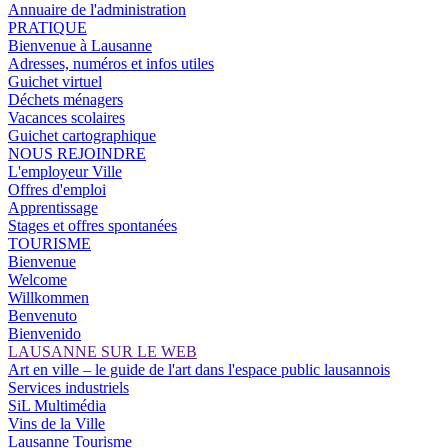
Annuaire de l'administration
PRATIQUE
Bienvenue à Lausanne
Adresses, numéros et infos utiles
Guichet virtuel
Déchets ménagers
Vacances scolaires
Guichet cartographique
NOUS REJOINDRE
L'employeur Ville
Offres d'emploi
Apprentissage
Stages et offres spontanées
TOURISME
Bienvenue
Welcome
Willkommen
Benvenuto
Bienvenido
LAUSANNE SUR LE WEB
Art en ville – le guide de l'art dans l'espace public lausannois
Services industriels
SiL Multimédia
Vins de la Ville
Lausanne Tourisme