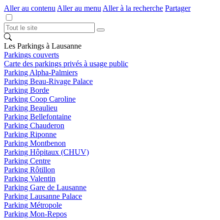
Aller au contenu
Aller au menu
Aller à la recherche
Partager
Les Parkings à Lausanne
Parkings couverts
Carte des parkings privés à usage public
Parking Alpha-Palmiers
Parking Beau-Rivage Palace
Parking Borde
Parking Coop Caroline
Parking Beaulieu
Parking Bellefontaine
Parking Chauderon
Parking Riponne
Parking Montbenon
Parking Hôpitaux (CHUV)
Parking Centre
Parking Rôtillon
Parking Valentin
Parking Gare de Lausanne
Parking Lausanne Palace
Parking Métropole
Parking Mon-Repos