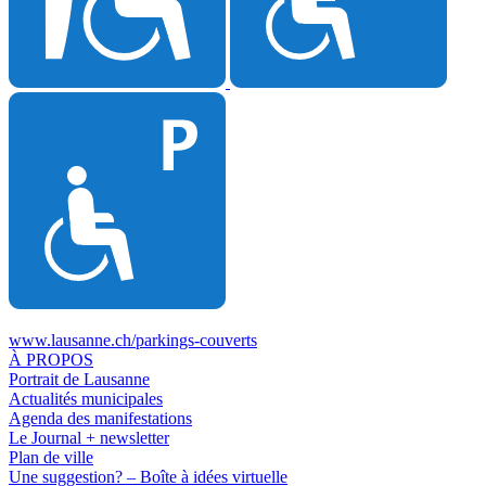
www.lausanne.ch
/parkings-couverts
À PROPOS
Portrait de Lausanne
Actualités municipales
Agenda des manifestations
Le Journal + newsletter
Plan de ville
Une suggestion? – Boîte à idées virtuelle