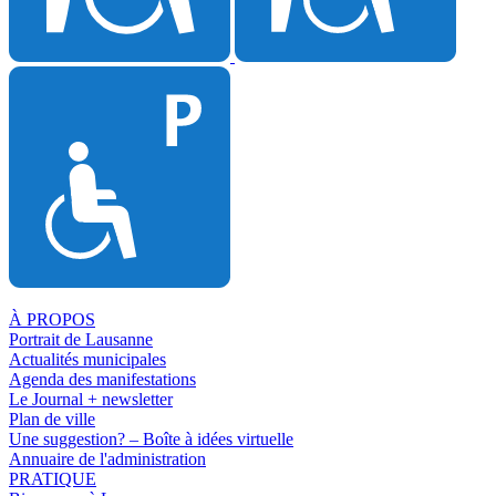
À PROPOS
Portrait de Lausanne
Actualités municipales
Agenda des manifestations
Le Journal + newsletter
Plan de ville
Une suggestion? – Boîte à idées virtuelle
Annuaire de l'administration
PRATIQUE