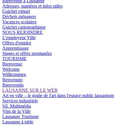
Bienvenue à Lausanne
Adresses, numéros et infos utiles
Guichet virtuel
Déchets ménagers
Vacances scolaires
Guichet cartographique
NOUS REJOINDRE
L'employeur Ville
Offres d'emploi
Apprentissage
Stages et offres spontanées
TOURISME
Bienvenue
Welcome
Willkommen
Benvenuto
Bienvenido
LAUSANNE SUR LE WEB
Art en ville – le guide de l'art dans l'espace public lausannois
Services industriels
SiL Multimédia
Vins de la Ville
Lausanne Tourisme
Lausanne à table