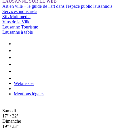
LAUSANNE SUR LE WEB
Art en ville – le guide de l'art dans l'espace public lausannois
Services industriels
SiL Multimédia
Vins de la Ville
Lausanne Tourisme
Lausanne à table
Webmaster
–
Mentions légales
Samedi
17° / 32°
Dimanche
19° / 33°