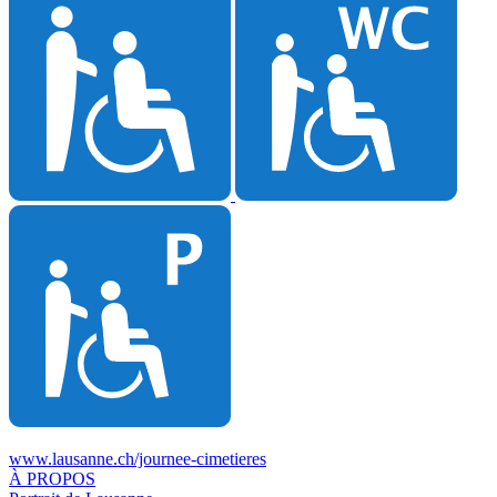
www.lausanne.ch
/journee-cimetieres
À PROPOS