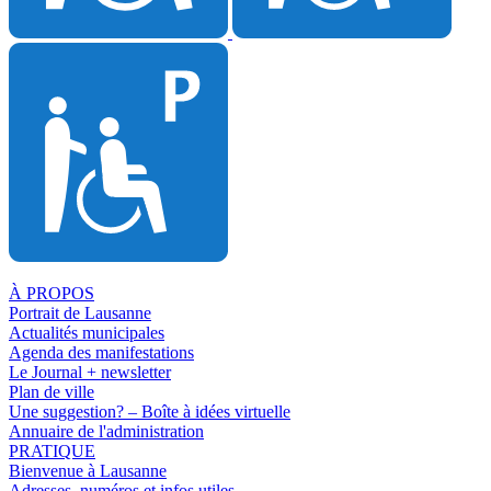
À PROPOS
Portrait de Lausanne
Actualités municipales
Agenda des manifestations
Le Journal + newsletter
Plan de ville
Une suggestion? – Boîte à idées virtuelle
Annuaire de l'administration
PRATIQUE
Bienvenue à Lausanne
Adresses, numéros et infos utiles