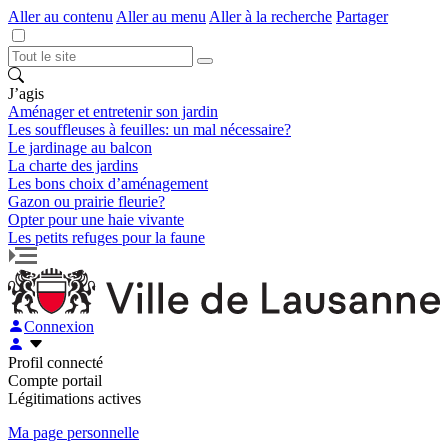
Aller au contenu
Aller au menu
Aller à la recherche
Partager
J’agis
Aménager et entretenir son jardin
Les souffleuses à feuilles: un mal nécessaire?
Le jardinage au balcon
La charte des jardins
Les bons choix d’aménagement
Gazon ou prairie fleurie?
Opter pour une haie vivante
Les petits refuges pour la faune
Connexion
Profil connecté
Compte portail
Légitimations actives
Ma page personnelle