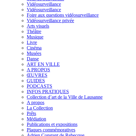
Vidéosurveillance
Vidéosurveillance
Foire aux questions vidéosurveillance
Vidéosurveillance privée
Arts visuels
Théâtre
Musique
Livre
Cinéma
Musées
Danse
ART EN VILLE
A PROPOS
ŒUVRES
GUIDES
PODCASTS
INFOS PRATIQUES
Collection d’art de la Ville de Lausanne
A propos
La Collection
Prêts
Médiation
Publications et expositions
Plaques commémoratives
Adrien Constant de Rebecque