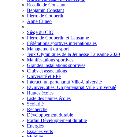
Rosalie de Constant
Benjamin Constant
Pierre de Coubertin
Anne Cuneo
...
Siège du CIO
Pierre de Coubertin et Lausanne
Fédérations sportives internationales
Management du sport
Jeux Olympiques de la Jeunesse Lausanne 2020
Manifestations sportives
Grandes installations sportives
Clubs et associations
Université et EPF
Interact, un partenariat Ville-Université
EUniverCities: Un partenariat Ville-Université
Hautes écoles
Liste des hautes écoles
Scolarité
Recherche
Développement durable
Portail Développement durable
Energies
Espaces verts
Mobilité