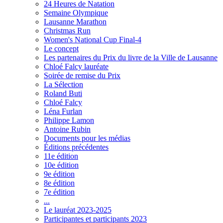
24 Heures de Natation
Semaine Olympique
Lausanne Marathon
Christmas Run
Women's National Cup Final-4
Le concept
Les partenaires du Prix du livre de la Ville de Lausanne
Chloé Falcy lauréate
Soirée de remise du Prix
La Sélection
Roland Buti
Chloé Falcy
Léna Furlan
Philippe Lamon
Antoine Rubin
Documents pour les médias
Éditions précédentes
11e édition
10e édition
9e édition
8e édition
7e édition
...
Le lauréat 2023-2025
Participantes et participants 2023