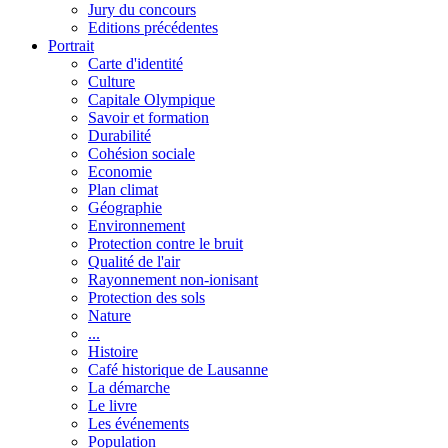
Jury du concours
Editions précédentes
Portrait
Carte d'identité
Culture
Capitale Olympique
Savoir et formation
Durabilité
Cohésion sociale
Economie
Plan climat
Géographie
Environnement
Protection contre le bruit
Qualité de l'air
Rayonnement non-ionisant
Protection des sols
Nature
...
Histoire
Café historique de Lausanne
La démarche
Le livre
Les événements
Population