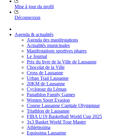
Mise à jour du profil
Déconnexion
Agenda & actualités
Agenda des manifestations
Actualités municipales
Manifestations sportives phares
Le Journal
Prix du livre de la Ville de Lausanne
Chocolat de la Ville
Cross de Lausanne
Urban Trail Lausanne
20KM de Lausanne
Cyclotour du Léman
Panathlon Family Games
Women Sport Evasion
Course Lausanne Capitale Olympique
Triathlon de Lausanne
FIBA U19 Basketball World Cup 2025
3x3 Basket World Tour Master
Athletissima
Equissima Lausanne