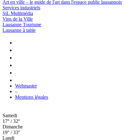
Art en ville – le guide de l'art dans l'espace public lausannois
Services industriels
SiL Multimédia
Vins de la Ville
Lausanne Tourisme
Lausanne à table
Webmaster
–
Mentions légales
Samedi
17° / 32°
Dimanche
19° / 33°
Lundi