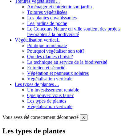
Toitures végétalisées ...
Aménager et entretenir son jardin
Toitures végétalisées
Les plantes envahissantes
Les jardins de poche
Le Concours Nature en ville soutient des projets
favorables à la biodiversité
Végétalisation vertical...
Politique municipale
Pourquoi végétaliser son toit?
Quelles plantes choisir?
La technique au service de la biodiversité
Entretien et sécurité
Végétation et panneaux solaires
Végétalisation verticale
Les types de plantes ...
Un investissement rentable
Que pouvez-vous faire?
Les types de plantes
Végétalisation verticale
Vous avez été correctement déconnecté
X
Les types de plantes